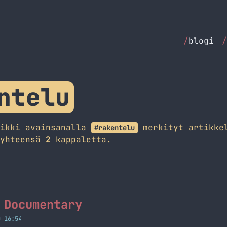
/
blogi
/
ntelu
aikki avainsanalla
merkityt artikke
#rakentelu
 yhteensä
2
kappaletta.
 Documentary
O 16:54