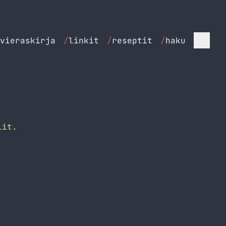
vieraskirja
/
linkit
/
reseptit
/
haku
lit.