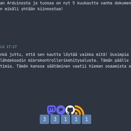
an Arduinosta ja tuossa on nyt 5 kuukautta vanha dokumen
n mikäli yhtään kiinnostaa!
KLO 17:17
nkä juttu, että sen kautta löytää vaikka mitä! Uusimpia 
lähdekoodin mikrokontrollerikehitysalusta. Tämän päälle 
timia. Tämän kanssa säätäminen vaatii hieman osaamista o
daan kaikki toiminnot Arduinon omalla ohjelmointiympäris
a ohjelmointia osaamatonkin pääsee alkuun helposti. Itse
3
3
1
1
1