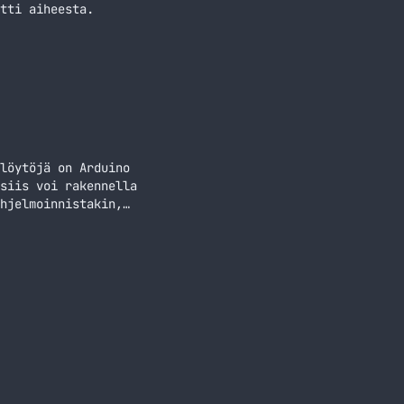
tti aiheesta.
löytöjä on Arduino
siis voi rakennella
hjelmoinnistakin,
töllä. Se on tosin
lleni… Jatka