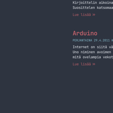
Kirjoittelin aikoina
Suosittelen katsomaa
Lue lisää
Arduino
PERJANTAINA 29.4.2011 
Internet on siitä vä
Uno niminen avoimen 
mitä ovelampia vekot
sillä siinä ohjelmoi
Lue lisää
erittäin simppeliä j
lukemista Arduino