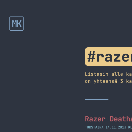
MK
#raze
Listasin alle k
on yhteensä
3
ka
Razer Death
TORSTAINA 14.11.2013 K