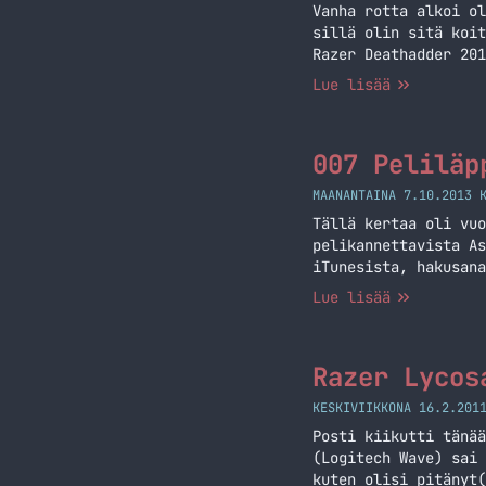
Vanha rotta alkoi ol
sillä olin sitä koit
Razer Deathadder 201
jokunen gramma kun k
Lue lisää
on… Jatka lukemista 
007 Peliläp
MAANANTAINA 7.10.2013 
Tällä kertaa oli vuo
pelikannettavista As
iTunesista, hakusana
(https://markokaarti
Lue lisää
MarkoKaartinen.netis
Razer Lycos
KESKIVIIKKONA 16.2.201
Posti kiikutti tänää
(Logitech Wave) sai 
kuten olisi pitänyt(