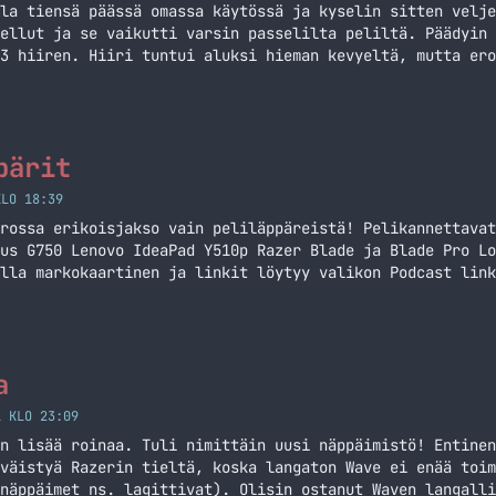
la tiensä päässä omassa käytössä ja kyselin sitten velje
ellut ja se vaikutti varsin passelilta peliltä. Päädyin 
3 hiiren. Hiiri tuntui aluksi hieman kevyeltä, mutta ero
eittiövaa’alla sen punnitsin. Ehkä se muotoilu vain hämä
Razer Deathadder 2013 pelihiiri
pärit
KLO 18:39
rossa erikoisjakso vain peliläppäreistä! Pelikannettavat
us G750 Lenovo IdeaPad Y510p Razer Blade ja Blade Pro Lo
lla markokaartinen ja linkit löytyy valikon Podcast link
nen.net/kategoria/podcast/) Seuraavan podcastin aiheita 
sä tai Twitterissä @MarkoK
a
1 KLO 23:09
n lisää roinaa. Tuli nimittäin uusi näppäimistö! Entinen
väistyä Razerin tieltä, koska langaton Wave ei enää toim
näppäimet ns. lagittivat). Olisin ostanut Waven langalli