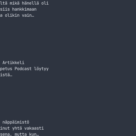
ltä mikä hänellä oli
siis hankkimaan
a olikin vain
si hieman. Muotoilu
 Artikkeli
petus Podcast löytyy
istä
voi esittää
 näppäimistö
inut yhtä vakaasti
sena, mutta kun