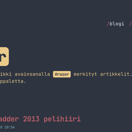
/
blogi
/
r
aikki avainsanalla
merkityt artikkelit.
#razer
ppaletta.
adder 2013 pelihiiri
LO 10:54