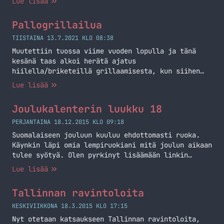
Lue lisää
Pallogrillailua
TIISTAINA 13.7.2021 KLO 08:38
Muutettiin tuossa viime vuoden lopulla ja tänä
kesänä taas alkoi herätä ajatus
hiilella/briketeillä grillaamisesta, kun siihen
tuli mahdollisuus uuden asunnon myötä.
Lue lisää
Kaasugrillihän minulla on ollut jo aiemminkin
pidemmän aikaa ja kesällä grilli käykin kuumana
Joulukalenterin luukku 18
harva se päivä. Laitettiin siis kaasugrilli
myyntiin ja uutta grilliä hankkimaan. Kamadohan se
PERJANTAINA 18.12.2015 KLO 09:18
olisi ollut perhanan mukava laitos ja se tuleekin…
Suomalaiseen jouluun kuuluu ehdottomasti ruoka.
Jatka lukemista Pallogrillailua
Käynkin läpi omia lempiruokiani mitä joulun aikaan
tulee syötyä. Olen pyrkinyt lisäämään linkin
reseptiin vielä jokaisen ruoan kohdalle - ei
Lue lisää
välttämättä ole sama resepti millä kotona tehdään,
mutta onpahan osviittaa teille!
Tallinnan ravintoloita
KESKIVIIKKONA 18.3.2015 KLO 17:15
Nyt otetaan katsaukseen Tallinnan ravintoloita,