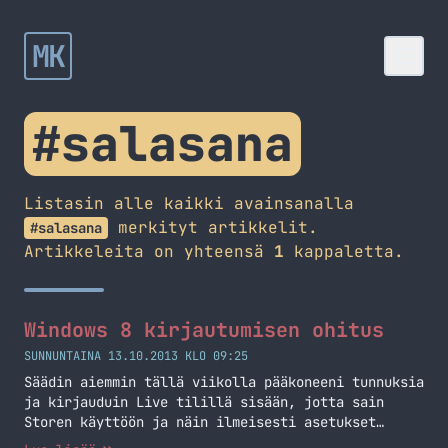
MK
#salasana
Listasin alle kaikki avainsanalla
merkityt artikkelit.
#salasana
Artikkeleita on yhteensä
1
kappaletta.
Windows 8 kirjautumisen ohitus
SUNNUNTAINA 13.10.2013 KLO 09:25
Säädin aiemmin tällä viikolla pääkoneeni tunnuksia
ja kirjauduin Live tilillä sisään, jotta sain
Storen käyttöön ja näin ilmeisesti asetukset
synkkautuisivat tuonne Live tilille. No tästä