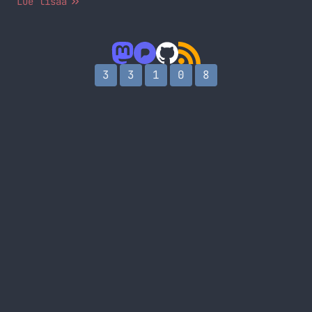
Lue lisää
kuin nämä, mutta osa niistä on salaisia ja sisään
pääsee vain tunnuksella ja salasanalla, joten
niitä ei tässä voida julkaista. Nämä samat blogit
mitä tässä esittelen löytyy PeLEn omasta
blogistakin… Jatka lukemista Muita PeLEttäjiä
3
3
1
0
8