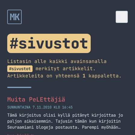
MK
#sivustot
Listasin alle kaikki avainsanalla
merkityt artikkelit.
#sivustot
Artikkeleita on yhteensä
1
kappaletta.
Muita PeLEttäjiä
SUNNUNTAINA 7.11.2010 KLO 16:45
Tämä kirjoitus olisi kyllä pitänyt kirjoittaa jo
paljon aikaisemmin. Tajusin tämän kun kirjoitin
Seuraamiani blogeja postausta. Parempi myöhään
kuin ei milloinkaan! Olen nähnyt muitakin PeLEjä