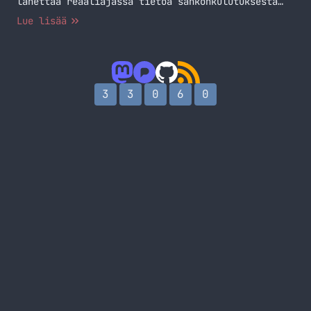
lähettää reaaliajassa tietoa sähkönkulutuksesta
Home Assistanttiin.
Lue lisää
3
3
0
6
0