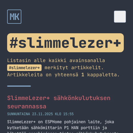
MK
#slimmelezer+
Listasin alle kaikki avainsanalla
merkityt artikkelit.
#slimmelezer+
Artikkeleita on yhteensä
1
kappaletta.
SlimmeLezer+ sähkönkulutuksen
seurannassa
SUNNUNTAINA 23.11.2025 KLO 15:55
SlimmeLezer+ on ESPHome pohjainen laite, joka
kytketään sähkömittarin P1 HAN porttiin ja