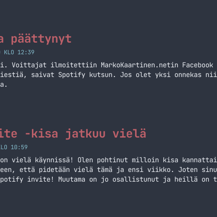
teliaimmat ovat varmasti jo sieltä… Jatka lukemista Vaih
a päättynyt
0 KLO 12:39
i. Voittajat ilmoitettiin MarkoKaartinen.netin Facebook 
iestiä, saivat Spotify kutsun. Jos olet yksi onnekas nii
a.
ite -kisa jatkuu vielä
KLO 10:59
on vielä käynnissä! Olen pohtinut milloin kisa kannattai
een, että pidetään vielä tämä ja ensi viikko. Joten sinu
potify invite! Muutama on jo osallistunut ja heillä on t
nvite! Mutta kisailijoita kaivataan aina lisää! Kaikki S
 lukemista Spotify invite -kisa jatkuu vielä