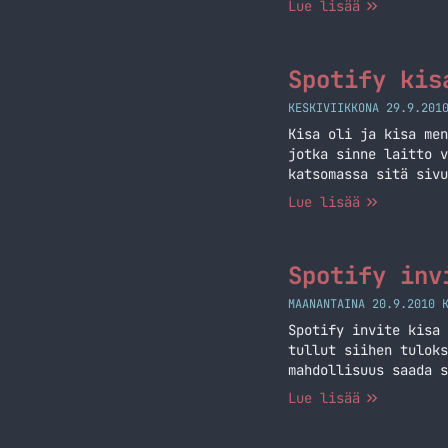
Lue lisää
profiiliini, joten u
Spotify kis
KESKIVIIKKONA 29.9.201
Kisa oli ja kisa men
jotka sinne laitto v
katsomassa sitä sivu
Lue lisää
Spotify inv
MAANANTAINA 20.9.2010 
Spotify invite kisa 
tullut siihen tuloks
mahdollisuus saada s
mahdollisuus saada i
Lue lisää
lähtee jakoon… Jatka