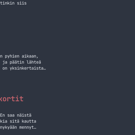
tinkin siis
n pyhien aikaan,
 ja päätin lähteä
 on yksinkertaista
n ja keskusteluun
tteja Spotifyyn.
kortit
En saa näistä
kia sitä kautta
nykyään mennyt
palvelut toimivat