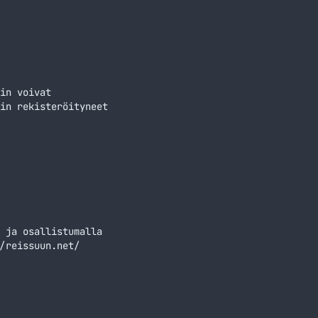
potifyn tai
in voivat
in rekisteröityneet
 ja osallistumalla
/reissuun.net/