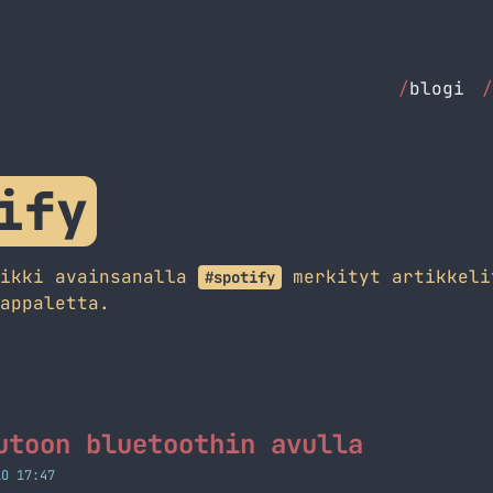
/
blogi
/
ify
aikki avainsanalla
merkityt artikkeli
#spotify
appaletta.
utoon bluetoothin avulla
LO 17:47