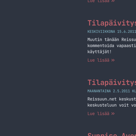
Lue lisää
loistavasti niin täp
Netflixin lahjakorti
Tilapäivity
KESKIVIIKKONA 15.6.201
Muutin tänään Reissu
kommentoida vapaasti
käyttäjät!
Lue lisää
Tilapäivity
MAANANTAINA 2.5.2011 K
Reissuun.net keskust
keskusteluun voit vo
Lue lisää
Sunrise Ave