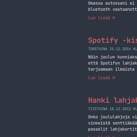
Omassa autossani ei 
bluetooth vastaanott
Lue lisää
Spotify -ki
TORSTAINA 25.12.2014 K
Näin joulun kunniaks
että Spotifyn lahjak
tarjoamaan ilmaista 
ja vieläpä ilmaista!
Lue lisää
osallistuneiden kans
Alla vielä asiat mit
Hanki lahja
TIISTAINA 18.12.2012 K
Onko joululahjoja vi
vinkeistä senttiäkää
passelit lahjakortit
musiikki Spotifyn ka