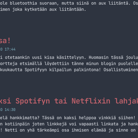
ole bluetoothia suoraan, mutta siinä on aux liitäntä. Os
imen joka kytketään aux liitäntään.
sa!
LO 17:44
i otetaankin uusi kisa käsittelyyn. Huomasin tässä joulu
ortteja etsimällä löydettiin tänne minun blogin puolelle
kuukautta Spotifyyn kilpailun palkintona! Osallistuminen
 Nimittäin kaikkien keskustelualueelle rekisteröityneide
sa arvotaan loppiaisena (6.1.2015) yksi kappale lahjakor
ä sinun… Jatka lukemista Spotify -kisa!
ksi Spotifyn tai Netflixin lahja
LO 14:30
elä hankkimatta? Tässä on kaksi helppoa vinkkiä siihen! 
n kotiinpäin joten linkkejä voi vapaasti linkata ja hank
! Netti on yhä tärkeämpi osa ihmisen elämää ja sinne on 
utta sekä elokuvat ja sarjat Netflixin kautta. Molemmat 