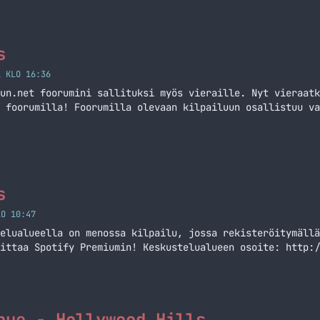
päreissä, läppäreissä,… Jatka lukemista Hanki lahjaksi S
t
s
1 KLO 16:36
un.net foorumini sallituksi myös vieraille. Nyt vieraatk
 foorumilla! Foorumilla olevaan kilpailuun osallistuu va
s
LO 10:47
elualueella on menossa kilpailu, jossa rekisteröitymällä
ittaa Spotify Premiumin! Keskustelualueen osoite: http:/
nue - Hollywood Hills