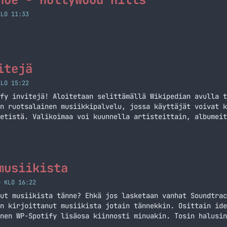
KLO 11:33
itejä
KLO 15:22
fy invitejä! Aloitetaan selittämällä Wikipedian avulla t
n ruotsalainen musiikkipalvelu, jossa käyttäjät voivat k
etistä. Valikoimaa voi kuunnella artisteittain, albumeit
istaan kappaleista. DRM-rajoituksista johtuen musiikkia 
a, mutta palvelussa tarjotaan kuitenkin linkkejä kauppoi
tavana… Jatka lukemista Spotify invitejä
musiikista
0 KLO 16:22
ut musiikista tänne? Ehkä jos lasketaan vanhat Soundtrac
n kirjoittanut musiikista jotain tännekkin. Osittain ide
nen WP-Spotify lisäosa kiinnosti minuakin. Tosin halusin
äänpäs itseasiaan. Teeman vaihtumisen myötä olette nähne