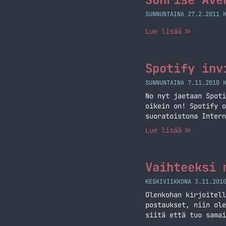
SUNNUNTAINA 27.2.2011 
Lue lisää
Spotify inv
SUNNUNTAINA 7.11.2010 
No nyt jaetaan Spoti
oikein on! Spotify o
suoratoistona Intern
soittolistoja haluam
Lue lisää
ohjelman ulkopuolell
voi ostaa joko ladat
Vaihteeksi 
KESKIVIIKKONA 3.11.201
Olenkohan kirjoitell
postaukset, niin ole
siitä että tuo samai
osaa itsestäni. Käyd