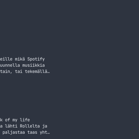
eille mikä Spotify
uunnella musiikkia
tain, tai tekemällä
ei voi kuunnella
hin, joista musiikin
k of my life
a lähti Rollelta ja
 paljastaa taas yhtä
et linkin Last.fm