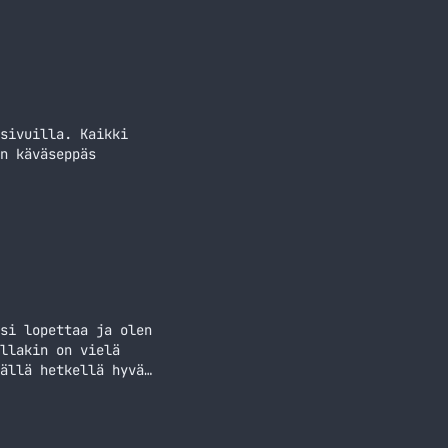
teeksi musiikista
sivuilla. Kaikki
n käväseppäs
si lopettaa ja olen
llakin on vielä
ällä hetkellä hyvä
potify invitet