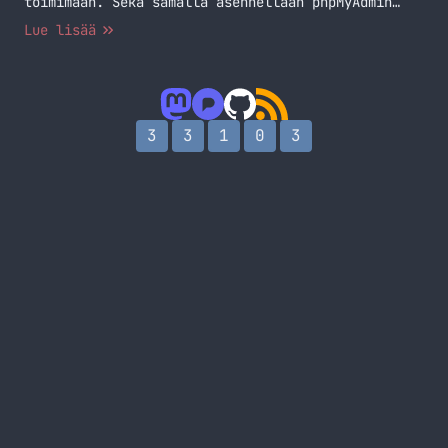
toimimaan. Sekä samalla asennellaan phpMyAdmin
sekä Webmin ja muuta mukavaa. Kaikki komennot
Lue lisää
toimivat Ubuntussa ja pitäisi toimia muissakin
koneissa missä on APT käytössä. Tämän on tarkoitus
olla muistilista itselle ja muille, jotka
tarvitsee tämänkaltaisia komentoja.
3
3
1
0
3