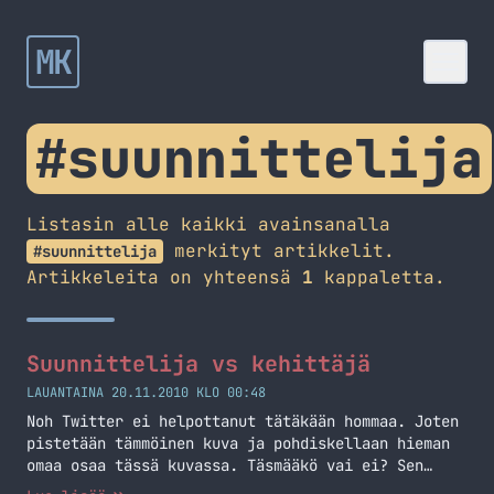
MK
#suunnittelija
Listasin alle kaikki avainsanalla
merkityt artikkelit.
#suunnittelija
Artikkeleita on yhteensä
1
kappaletta.
Suunnittelija vs kehittäjä
LAUANTAINA 20.11.2010 KLO 00:48
Noh Twitter ei helpottanut tätäkään hommaa. Joten
pistetään tämmöinen kuva ja pohdiskellaan hieman
omaa osaa tässä kuvassa. Täsmääkö vai ei? Sen
näette kohta, mutta se kuva kuitenkin ensiksi.