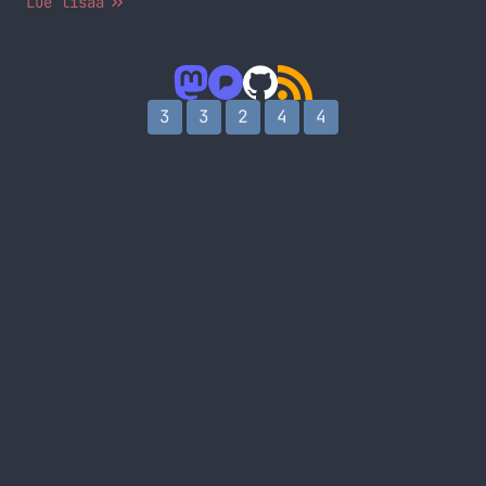
Lue lisää
(kuvan lähde: Six Revisions) Minussahan on vähän
molempaa näistä hahmoista. Tosin pääasiassa työni
on tällä hetkellä webkehittäjän olemista, mutta
olen tehnyt vähän molempaa hommaa. Aloitetaan
parrasta: itselläni… Jatka lukemista Suunnittelija
3
3
2
4
4
vs kehittäjä