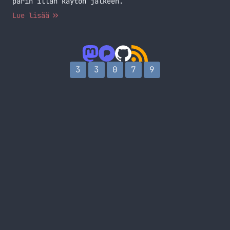
parin illan käytön jälkeen.
Lue lisää
3
3
0
7
9