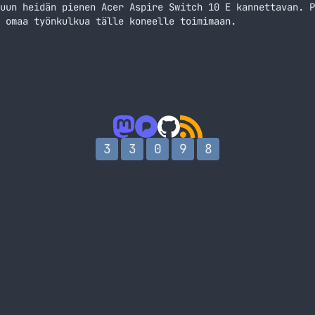
uun heidän pienen Acer Aspire Switch 10 E kannettavan. P
 omaa työnkulkua tälle koneelle toimimaan.
3
3
0
9
8