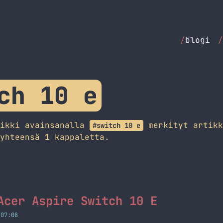
/
blogi
/
ch 10 e
aikki avainsanalla
merkityt artikk
#switch 10 e
 yhteensä
1
kappaletta.
Acer Aspire Switch 10 E
 07:08