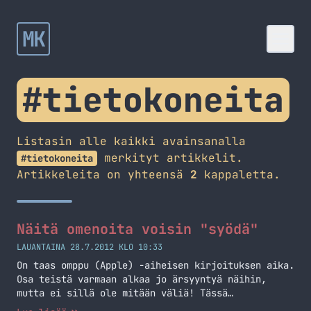
MK
#tietokoneita
Listasin alle kaikki avainsanalla
merkityt artikkelit.
#tietokoneita
Artikkeleita on yhteensä
2
kappaletta.
Näitä omenoita voisin "syödä"
LAUANTAINA 28.7.2012 KLO 10:33
On taas omppu (Apple) -aiheisen kirjoituksen aika.
Osa teistä varmaan alkaa jo ärsyyntyä näihin,
mutta ei sillä ole mitään väliä! Tässä
kirjoituksessa esittelen (taas) pari laitetta