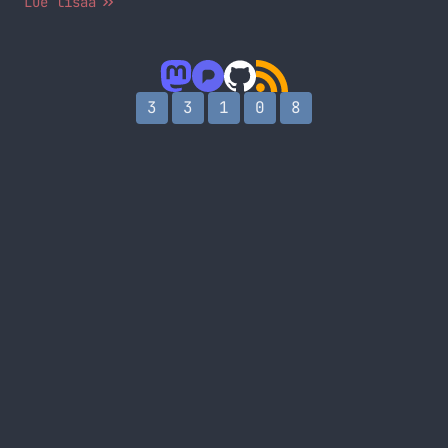
Lue lisää
3
3
1
0
8