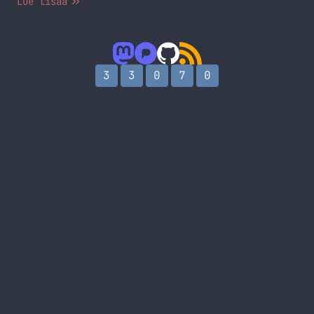
Lue lisää
seurailemassa. Lisää asiasta Ubuntun wikistä:
https://wiki.ubuntu.com/UbuntuDeveloperWeek
3
3
0
7
0