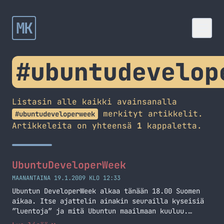
MK
#ubuntudevelop
Listasin alle kaikki avainsanalla
merkityt artikkelit.
#ubuntudeveloperweek
Artikkeleita on yhteensä
1
kappaletta.
UbuntuDeveloperWeek
MAANANTAINA 19.1.2009 KLO 12:33
Ubuntun DeveloperWeek alkaa tänään 18.00 Suomen
aikaa. Itse ajattelin ainakin seurailla kyseisiä
”luentoja” ja mitä Ubuntun maailmaan kuuluu.
Aikoinaan kun oli UbuntuOpenWeek niin olin sitäkin