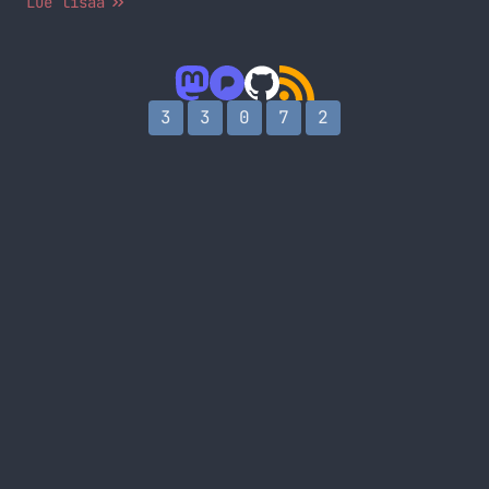
Lue lisää
3
3
0
7
2