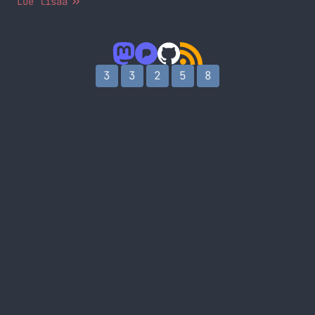
Lue lisää
3
3
2
5
8