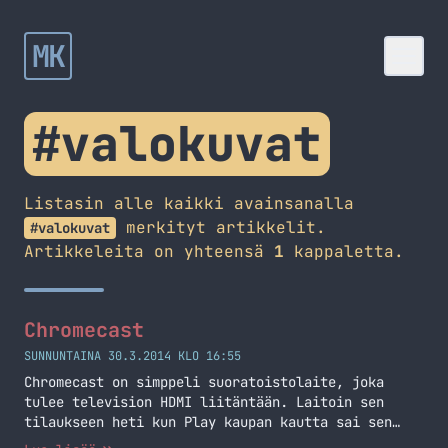
MK
#valokuvat
Listasin alle kaikki avainsanalla
merkityt artikkelit.
#valokuvat
Artikkeleita on yhteensä
1
kappaletta.
Chromecast
SUNNUNTAINA 30.3.2014 KLO 16:55
Chromecast on simppeli suoratoistolaite, joka
tulee television HDMI liitäntään. Laitoin sen
tilaukseen heti kun Play kaupan kautta sai sen
Suomeen tilattua.