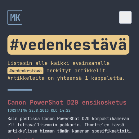
MK
#vedenkestävä
Listasin alle kaikki avainsanalla
merkityt artikkelit.
#vedenkestävä
Artikkeleita on yhteensä
1
kappaletta.
Canon PowerShot D20 ensikosketus
TORSTAINA 22.8.2013 KLO 14:22
Sain postissa Canon PowerShot D20 kompaktikameran
eli tuttavallisemmin pokkarin. Ihmettelen tässä
artikkelissa hieman tämän kameran spesifikaatioita
ja sitä mihin tämä nyt on lähdössä ja miksi.