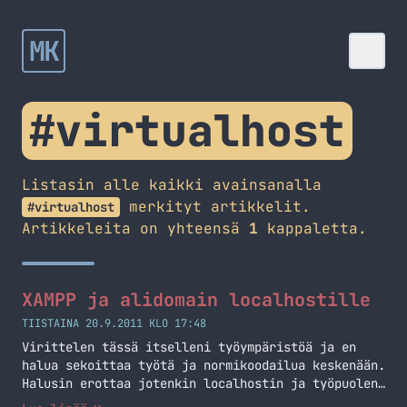
MK
#virtualhost
Listasin alle kaikki avainsanalla
merkityt artikkelit.
#virtualhost
Artikkeleita on yhteensä
1
kappaletta.
XAMPP ja alidomain localhostille
TIISTAINA 20.9.2011 KLO 17:48
Virittelen tässä itselleni työympäristöä ja en
halua sekoittaa työtä ja normikoodailua keskenään.
Halusin erottaa jotenkin localhostin ja työpuolen.
No keksin sitten, että miten onnistuisi