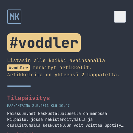
MK
#voddler
Listasin alle kaikki avainsanalla
merkityt artikkelit.
#voddler
Artikkeleita on yhteensä
2
kappaletta.
Tilapäivitys
MAANANTAINA 2.5.2011 KLO 10:47
Reissuun.net keskustelualueella on menossa
kilpailu, jossa rekisteröitymällä ja
osallistumalla keskusteluun voit voittaa Spotify
Premiumin! Keskustelualueen