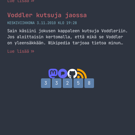
Lue lisää
osoite: http://reissuun.net/
Voddler kutsuja jaossa
KESKIVIIKKONA 3.11.2010 KLO 19:28
Sain käsiini jokusen kappaleen kutsuja Voddleriin.
Jos aloittaisin kertomalla, että mikä se Voddler
on yleensäkkään. Wikipedia tarjoaa tietoa minun
puolesta tälläkin kertaa! Voddler on ruotsalaisen
Lue lisää
Voddlerin kehittämä kaupallinen tilausvideopalvelu
ja asiakasohjelma (client), joka välittää elokuvia
ja TV-ohjelmia Internetissä samaan tapaan kuin
Spotify. Voddler toistaa elokuvat omilta
palvelimiltaan, jotka sisältävät uutuuksia ja jopa
3
3
2
5
8
ensi-ilta-elokuvia. Vähemmän suosittuja… Jatka
lukemista Voddler kutsuja jaossa