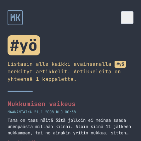
MK
#yö
Listasin alle kaikki avainsanalla
#yö
merkityt artikkelit. Artikkeleita on
yhteensä
1
kappaletta.
Nukkumisen vaikeus
MAANANTAINA 21.1.2008 KLO 00:38
Tämä on taas näitä öitä jolloin ei meinaa saada
unenpäästä millään kiinni. Aloin siinä 11 jälkeen
nukkumaan, tai no ainakin yritin nukkua, sitten
tässä 1,5h pyörittyäni päätin nousta ylös ja tulla