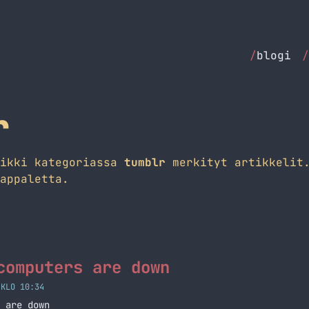
/
blogi
/
r
aikki kategoriassa
tumblr
merkityt artikkelit.
appaletta.
computers are down
 KLO 10:34
 are down