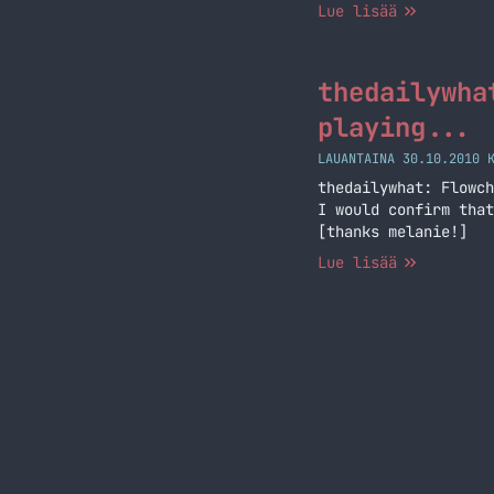
Lue lisää
thedailywha
playing...
LAUANTAINA 30.10.2010 
thedailywhat: Flowch
I would confirm that
[thanks melanie!]
Lue lisää