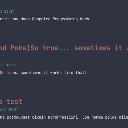
LO 13:14
nce: How does Computer Programming Work
nd Poke)So true... sometimes it 
KLO 10:32
So true… sometimes it works like that!
p test
 KLO 20:54
mä postaukset oikein WordPressiini. Jos homma pelaa niin