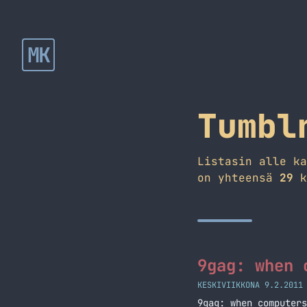
MK
Tumbl
Listasin alle k
on yhteensä
29
k
9gag: when 
KESKIVIIKKONA 9.2.2011
9gag: when computers