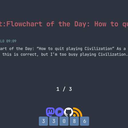
t:Flowchart of the Day: How to q
KLO 09:09
art of the Day: “How to quit playing Civilization” As a 
 this is correct, but I’m too busy playing Civilization.
1 / 3
3
3
0
8
6