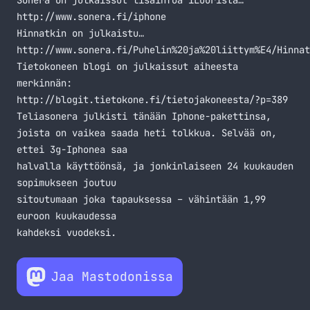
Sonera on julkaissut lisäinfoa iLuurista…
http://www.sonera.fi/iphone
Hinnatkin on julkaistu…
http://www.sonera.fi/Puhelin%20ja%20liittym%E4/Hinnat
Tietokoneen blogi on julkaissut aiheesta
merkinnän:
http://blogit.tietokone.fi/tietojakoneesta/?p=389
Teliasonera julkisti tänään
Iphone-pakettinsa
,
joista on vaikea saada heti tolkkua. Selvää on,
ettei 3g-Iphonea saa
halvalla käyttöönsä, ja jonkinlaiseen 24 kuukauden
sopimukseen joutuu
sitoutumaan joka tapauksessa – vähintään 1,99
euroon kuukaudessa
kahdeksi vuodeksi.
Jaa Mastodonissa