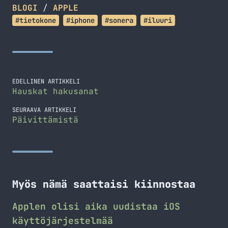
BLOGI
/
APPLE
#tietokone
#iphone
#sonera
#iluuri
EDELLINEN ARTIKKELI
Hauskat hakusanat
SEURAAVA ARTIKKELI
Päivittämistä
Myös nämä saattaisi kiinnostaa
Applen olisi aika uudistaa iOS
käyttöjärjestelmää