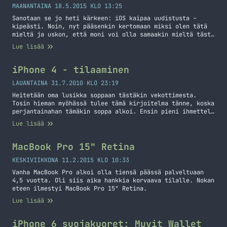
MAANANTAINA 18.5.2015 KLO 13:25
Sanotaan se jo heti kärkeen: iOS kaipaa uudistusta –
kipeästi. Noin, nyt pääsenkin kertomaan miksi olen tätä
mieltä ja uskon, että moni voi olla samaakin mieltä tästä
asiasta. Muistan sen ajan kun iPhone oli tullut
Lue lisää
markkinoille ja se oli silloin todellakin jotain uutta ja
hienoa. Muistan myös sen kun tein päätöksen, että minä
hankin iPhonen… Jatka lukemista Applen olisi aika
iPhone 4 - tilaaminen
uudistaa iOS käyttöjärjestelmää
LAUANTAINA 31.7.2010 KLO 23:19
Heitetään oma lusikka soppaan tästäkin vekottimesta.
Tosin hieman myöhässä tulee tämä kirjoitelma tänne, koska
perjantainahan tämäkin soppa alkoi. Ensin pieni ihmettely
siitä miksi Sonera ei alkuperäisten sivuston infojen
Lue lisää
mukaan tehnyt minkäänlaista ennakkotilausta ko.
vekottimelle. Sillä tämä on osasyynä mielestäni Soneralla
olleisiin ongelmiin iPhonen myynnin aloittamisessa. Eli
MacBook Pro 15" Retina
ennakkotilausta ei ollut ja torstaina tuli tieto, että
perjantaina… Jatka lukemista iPhone 4 – tilaaminen
KESKIVIIKKONA 11.2.2015 KLO 10:33
Vanha MacBook Pro alkoi olla tiensä päässä palveltuaan
4,5 vuotta. Oli siis aika hankkia korvaava tilalle. Nokan
eteen ilmestyi MacBook Pro 15" Retina.
Lue lisää
iPhone 6 suojakuoret: Muvit Wallet