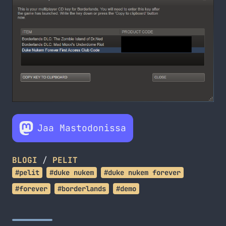
Jaa Mastodonissa
BLOGI
/
PELIT
#pelit
#duke nukem
#duke nukem forever
#forever
#borderlands
#demo