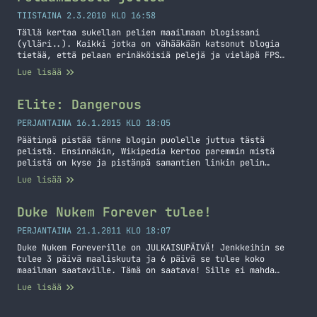
Space Program (KSP)
TIISTAINA 2.3.2010 KLO 16:58
Tällä kertaa sukellan pelien maailmaan blogissani
(ylläri..). Kaikki jotka on vähääkään katsonut blogia
tietää, että pelaan erinäköisiä pelejä ja vieläpä FPS
painotteista. Nyt ajattelin kirjoitella asiaa peleistä
Lue lisää
joita olen viime aikoina pelannut niin PC:llä kuin
Xboxilla. Tämän viestin tarkoituksena olisi saada lisää
porukkaa pelaamaan vaikka minun kanssani olis sinulla
Elite: Dangerous
sitten PC tai Xbox, mutta siitä… Jatka lukemista
Pelaamisesta juttua
PERJANTAINA 16.1.2015 KLO 18:05
Päätinpä pistää tänne blogin puolelle juttua tästä
pelistä. Ensinnäkin, Wikipedia kertoo paremmin mistä
pelistä on kyse ja pistänpä samantien linkin pelin
kotisivuillekkin. Elite: Dangerous is a space adventure,
Lue lisää
trading, and combat simulator that is the fourth release
in the Elite video game series. Piloting a spaceship, the
player explores a realistic 1:1 scale open world… Jatka
Duke Nukem Forever tulee!
lukemista Elite: Dangerous
PERJANTAINA 21.1.2011 KLO 18:07
Duke Nukem Foreverille on JULKAISUPÄIVÄ! Jenkkeihin se
tulee 3 päivä maaliskuuta ja 6 päivä se tulee koko
maailman saataville. Tämä on saatava! Sille ei mahda
mitään! Teille vielä pieni traileri: HAIL TO THE KING
Lue lisää
BABY!