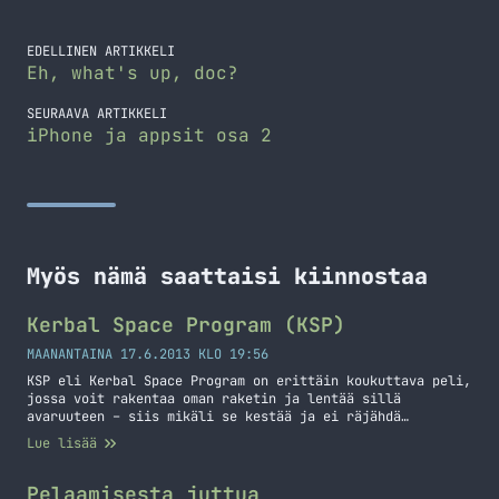
EDELLINEN ARTIKKELI
Eh, what's up, doc?
SEURAAVA ARTIKKELI
iPhone ja appsit osa 2
Myös nämä saattaisi kiinnostaa
Kerbal Space Program (KSP)
MAANANTAINA 17.6.2013 KLO 19:56
KSP eli Kerbal Space Program on erittäin koukuttava peli,
jossa voit rakentaa oman raketin ja lentää sillä
avaruuteen – siis mikäli se kestää ja ei räjähdä
laukaisussa. Pelihän on Alpha-vaiheessa vielä joten se
Lue lisää
kehittyy vielä ja siihen on tulossa varmaan paljon lisää
vaikka nytkin tuntuu, että siinä on aivan hillittömästi
tavaraa. Pelissä ei ole vielä… Jatka lukemista Kerbal
Pelaamisesta juttua