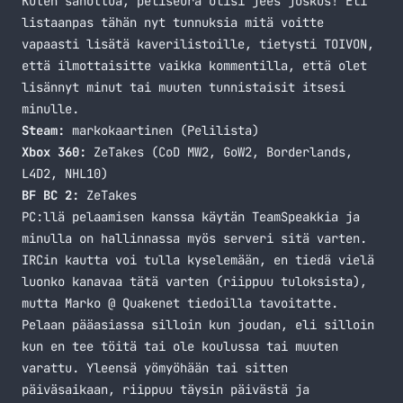
Kuten sanottua, peliseura olisi jees joskus! Eli
listaanpas tähän nyt tunnuksia mitä voitte
vapaasti lisätä kaverilistoille, tietysti TOIVON,
että ilmottaisitte vaikka kommentilla, että olet
lisännyt minut tai muuten tunnistaisit itsesi
minulle.
Steam:
markokaartinen (
Pelilista
)
Xbox 360:
ZeTakes (CoD MW2, GoW2, Borderlands,
L4D2, NHL10)
BF BC 2:
ZeTakes
PC:llä pelaamisen kanssa käytän TeamSpeakkia ja
minulla on hallinnassa myös serveri sitä varten.
IRCin kautta voi tulla kyselemään, en tiedä vielä
luonko kanavaa tätä varten (riippuu tuloksista),
mutta Marko @ Quakenet tiedoilla tavoitatte.
Pelaan pääasiassa silloin kun joudan, eli silloin
kun en tee töitä tai ole koulussa tai muuten
varattu. Yleensä yömyöhään tai sitten
päiväsaikaan, riippuu täysin päivästä ja