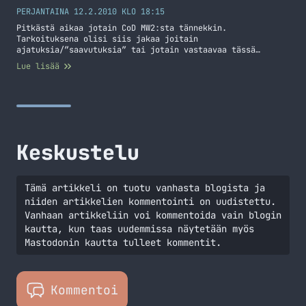
PERJANTAINA 12.2.2010 KLO 18:15
Pitkästä aikaa jotain CoD MW2:sta tännekkin.
Tarkoituksena olisi siis jakaa joitain
ajatuksia/”saavutuksia” tai jotain vastaavaa tässä
postauksessa. Aloitetaan aina niin hienosta aiheesta kuin
Lue lisää
huijarit. Nämä pelien pohjasakka ja inhotuimmat jäsenet.
Olen törmännyt pelatessani jokusen kerran niin aimbottien
käyttäjiin kuin muihin vastaaviin huijareihin. Törkeimpiä
huijauksia on huijata itselle pisteitä. Tähän liittyen
törmäsin eräs päivä pelatessani huijariin,… Jatka
lukemista Pari sanaa CoD MW2:sta
Keskustelu
Tämä artikkeli on tuotu vanhasta blogista ja
niiden artikkelien kommentointi on uudistettu.
Vanhaan artikkeliin voi kommentoida vain blogin
kautta, kun taas uudemmissa näytetään myös
Mastodonin kautta tulleet kommentit.
Kommentoi