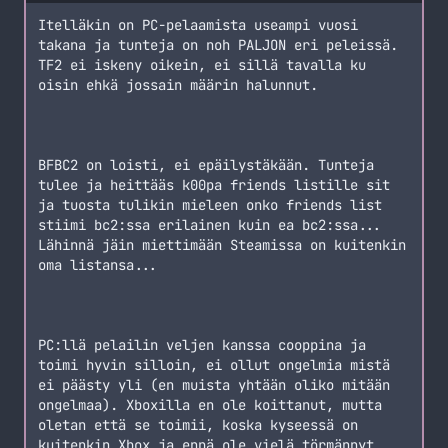
Itelläkin on PC-pelaamista useampi vuosi
takana ja tunteja on noh PALJON eri peleissä.
TF2 ei iskeny oikein, ei sillä tavalla ku
oisin ehkä jossain määrin halunnut.
BFBC2 on loisti, ei epäilystäkään. Tunteja
tulee ja heittääs k00pa friends listille sit
ja tuosta tulikin mieleen onko friends list
stiimi bc2:ssa erilainen kuin ea bc2:ssa...
Lähinnä jäin miettimään Steamissa on kuitenkin
oma listansa...
PC:llä pelailin veljen kanssa cooppina ja
toimi hyvin silloin, ei ollut ongelmia mistä
ei päästy yli (en muista yhtään oliko mitään
ongelmaa). Xboxilla en ole koittanut, mutta
oletan että se toimii, koska kyseessä on
kuitenkin Xbox ja enpä ole vielä törmännyt