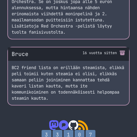
Orchestra. Se on joskus jopa alle 5 euron
alennuksessa, mutta hintaansa nähden
erinomaista viihdettä moninpelinä ja 2.
maailmansodan puitteisiin istutettuna.
Lisätietoja
Red Orchestra
-pelistä löytyy
tuolta fanisivustolta.
Bruce
16 vuotta sitten
BC2 friend lista on erillään steamista, elikkä
peli toimii kuten steamia ei olisi, elikkäs
samaan peliin joiniminen kannattaa tehdä
kaveri listan kautta, mutta ite
kommunikoiminen on todennäköisesti helpompaa
steamin kautta.
3
3
1
0
7