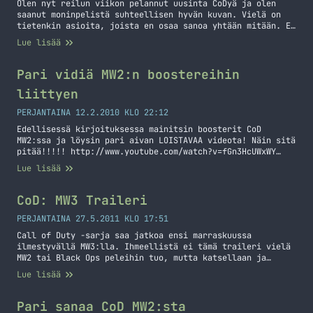
Olen nyt reilun viikon pelannut uusinta CoDyä ja olen
saanut moninpelistä suhteellisen hyvän kuvan. Vielä on
tietenkin asioita, joista en osaa sanoa yhtään mitään. En
ole esimerkiksi lähtenyt vielä Prestigeä hankkimeen
Lue lisää
sotilaalleni. Yhden aseen olen jo ”prestannut”, nimittäin
MSMC nimisen SMG:n. Paljon on uutta tullut myös
scorestreakkeihin ja moneen muuhun osa-alueeseen.
Pari vidiä MW2:n boostereihin
Aseluokkien tekeminenkin on erilaista,… Jatka lukemista
liittyen
Call of Duty: Black Ops 2 – Moninpeli
PERJANTAINA 12.2.2010 KLO 22:12
Edellisessä kirjoituksessa mainitsin boosterit CoD
MW2:ssa ja löysin pari aivan LOISTAVAA videota! Näin sitä
pitää!!!!! http://www.youtube.com/watch?v=fGn3HcUWxWY
http://www.youtube.com/watch?v=Ddatcq7QVkc
Lue lisää
CoD: MW3 Traileri
PERJANTAINA 27.5.2011 KLO 17:51
Call of Duty -sarja saa jatkoa ensi marraskuussa
ilmestyvällä MW3:lla. Ihmeellistä ei tämä traileri vielä
MW2 tai Black Ops peleihin tuo, mutta katsellaan ja
kuulostellaan.
Lue lisää
Pari sanaa CoD MW2:sta