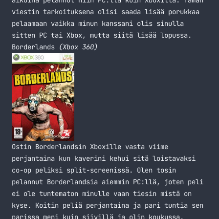
aikoina pelannut niin PC:llä kuin Xboxilla. Tämän
viestin tarkoituksena olisi saada lisää porukkaa
pelaamaan vaikka minun kanssani olis sinulla
sitten PC tai Xbox, mutta siitä lisää lopussa.
Borderlands
(Xbox 360)
Ostin Borderlandsin Xboxille vasta viime
perjantaina kun kaverini kehui sitä loistavaksi
co-op peliksi split-screenissä. Olen tosin
pelannut Borderlandsia aiemmin PC:llä, joten peli
ei ole tuntematon minulle vaan tiesin mistä on
kyse. Koitin peliä perjantaina ja pari tuntia sen
parissa meni kuin siivillä ja olin koukussa.