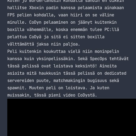
Kuten jo Borderlandsin kohdalla sanoin en oikein
hallitse Xboxin padin kanssa pelaamista ainakaan
FPS pelien kohdalla, vaan hiiri on se väline
minulle. CoDyn pelaaminen on jäänyt kuitenkin
boxilla vähemmälle, koska enemmän tulee PC:llä
pelattua CoDyä ja sitä ei sitten boxilla
välttämättä jaksa niin paljoa.
Peli kuitenkin koukuttaa vielä niin moninpelin
kanssa kuin yksinpelissäkin. Sekä SpecOps tehtävät
tässä pelissä ovat loistava keksintö! Ainoita
asioita mitä haukkusin tässä pelissä on dedicated
servereiden puute, matchmakingin bugisuus sekä
spawnit. Muuten peli on loistava. Ja kuten
muissakin, tässä pieni video CoDystä.