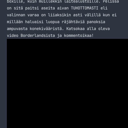
boxille, kuin muillekkin laitealustoille. Pelissä
on sitä paitsi aseita aivan TUHOTTOMASTI eli
valinnan varaa on liiaksikin asti välillä kun ei
millään haluaisi luopua räjähtäviä panoksia
ampuvasta konekivääristä. Katsokaa alla oleva
video Borderlandsista ja kommentoikaa!