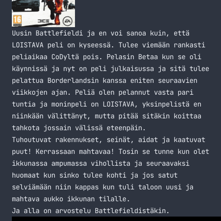
Uusin Battlefieldi ja en voi sanoa kuin, että
LOISTAVA peli on kyseessä. Tulee viemään rankasti
peliaikaa CoDyltä pois. Pelasin Betaa kun se oli
käynnissä ja nyt on peli julkaisussa ja sitä tulee
pelattua Borderlandsin kanssa eniten seuraavien
viikkojen ajan. Peliä olen pelannut vasta pari
tuntia ja moninpeli on LOISTAVA, yksinpelistä en
niinkään välittänyt, mutta pitää sitäkin koittaa
tahkota jossain välissä eteenpäin.
Tuhoutuvat rakennukset, seinät, aidat ja kaatuvat
puut! Kerrassaan mahtavaa! Tosin se tunne kun olet
ikkunassa ampumassa vihollista ja seuraavaksi
huomaat kun sinko tulee kohti ja jos satut
selviämään niin kappas kun tuli taloon uusi ja
mahtava aukko ikkunan tilalle.
Ja alla on arvostelu Battlefieldistäkin.