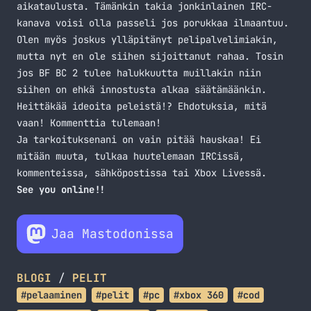
aikataulusta. Tämänkin takia jonkinlainen IRC-
kanava voisi olla passeli jos porukkaa ilmaantuu.
Olen myös joskus ylläpitänyt pelipalvelimiakin,
mutta nyt en ole siihen sijoittanut rahaa. Tosin
jos BF BC 2 tulee halukkuutta muillakin niin
siihen on ehkä innostusta alkaa säätämäänkin.
Heittäkää ideoita peleistä!? Ehdotuksia, mitä
vaan! Kommenttia tulemaan!
Ja tarkoituksenani on vain pitää hauskaa! Ei
mitään muuta, tulkaa huutelemaan IRCissä,
kommenteissa, sähköpostissa tai Xbox Livessä.
See you online!!
Jaa Mastodonissa
BLOGI
/
PELIT
#pelaaminen
#pelit
#pc
#xbox 360
#cod