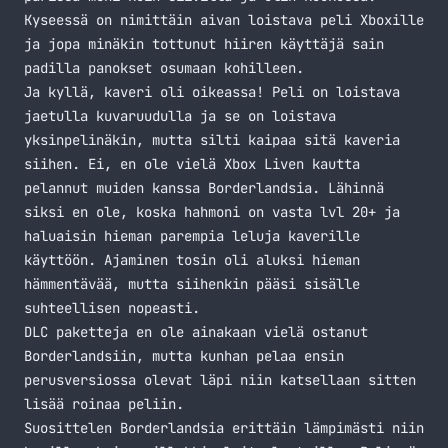
Kyseessä on nimittäin aivan loistava peli Xboxille
ja jopa minäkin tottunut hiiren käyttäjä sain
padilla panokset osumaan kohilleen.
Ja kyllä, kaveri oli oikeassa! Peli on loistava
jaetulla kuvaruudulla ja se on loistava
yksinpelinäkin, mutta silti kaipaa sitä kaveria
siihen. Ei, en ole vielä Xbox Liven kautta
pelannut muiden kanssa Borderlandsia. Lähinnä
siksi en ole, koska hahmoni on vasta lvl 20+ ja
haluaisin hieman parempia leluja kaverille
käyttöön. Ajaminen tosin oli aluksi hieman
hämmentävää, mutta siihenkin pääsi sisälle
suhteellisen nopeasti.
DLC paketteja en ole ainakaan vielä ostanut
Borderlandsiin, mutta kunhan pelaa ensin
perusversiossa olevat läpi niin katsellaan sitten
lisää roinaa peliin.
Suosittelen Borderlandsia erittäin lämpimästi niin