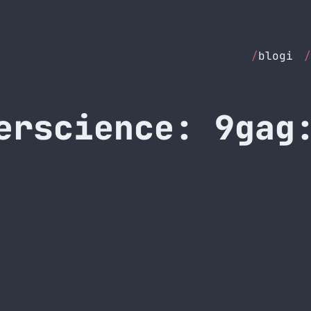
/
blogi
/
erscience: 9gag