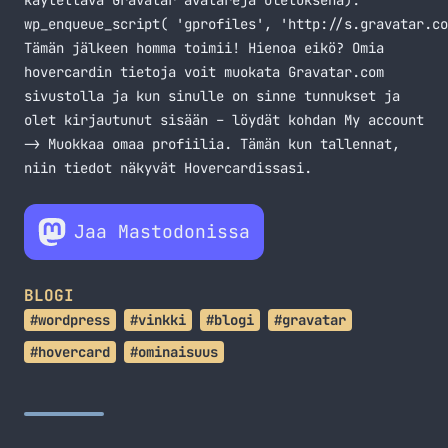
käytettävä Gravatar avatareja oletuksena):
wp_enqueue_script( 'gprofiles', 'http://s.gravatar.co
Tämän jälkeen homma toimii! Hienoa eikö? Omia
hovercardin tietoja voit muokata
Gravatar.com
sivustolla ja kun sinulle on sinne tunnukset ja
olet kirjautunut sisään – löydät kohdan My account
-> Muokkaa omaa profiilia. Tämän kun tallennat,
niin tiedot näkyvät Hovercardissasi.
Jaa Mastodonissa
BLOGI
#wordpress
#vinkki
#blogi
#gravatar
#hovercard
#ominaisuus