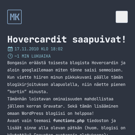
MK
Hovercardit saapuivat!
17.11.2010 KLO 18:02
~1 MIN LUKUAIKA
Bongasin eräästä toisesta blogista Hovercardin ja
aloin googlailemaan miten tänne saisi semmoisen.
Kun viette hiiren minun pikkukuvani päälle tämän
blogikirjoituksen alapuolella, niin näette pienen
”kortin” minusta.
Tämänhän loistavan ominaisuuden mahdollistaa
jälleen kerran Gravatar. Sekä tämän lisääminen
omaan WordPress blogiisi on helppoa!
Avaat vain teemasi
functions.php
tiedoston ja
lisäät sinne alla olevan pätkän (huom. blogisi on