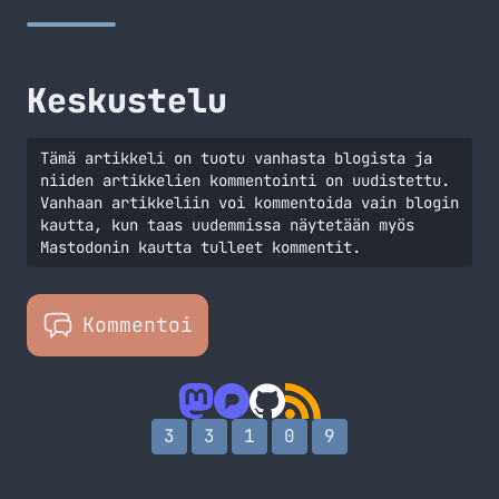
postauksen siitä, että teema on vaihtunut. Itselleni ehkä
isoin muutos… Jatka lukemista Olen uusinut teeman (jos et
jo huomannut)
Keskustelu
Tämä artikkeli on tuotu vanhasta blogista ja
niiden artikkelien kommentointi on uudistettu.
Vanhaan artikkeliin voi kommentoida vain blogin
kautta, kun taas uudemmissa näytetään myös
Mastodonin kautta tulleet kommentit.
Kommentoi
3
3
1
0
9