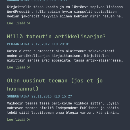
MAANANTAINA 8.6.2015 KLO 16:22
Kirjoittelin tässä koodia ja en löytänyt sopivaa lisäosaa
WordPressiin, jolla saisin hyvin simppelit sosiaalisen
median jakonapit näkyviin siihen kohtaan mihin haluan ne.
En halunnut mitään hienoja laskureita tai mitään vaan
Lue lisää
yksinkertaisen ikonin, jota klikkaamalla voi jakaa
artikkelin. Enkä halunnut isoa kasaa erilaisia ikoneita
vaan nämä neljä: Faceboo, Twitter, G+ ja LinkedIn. Alla
Millä toteutin artikkelisarjan?
on jotakuinkin lopputulos… Jatka lukemista Simppelit
napit SoMea varten
PERJANTAINA 7.12.2012 KLO 20:01
Kuten olette huomanneet olen aloittanut salakavalasti
uuden artikkelisarjan kirjoittamisen. Kirjoittelen
nimittäin sarjaa iPad appseista, tässä artikkelisarjassa
otan aina yhden iPad appsin käsittelyyn ja teen siitä
Lue lisää
joko videoo tai pienen kirjoituksen. Tuo artikkelisarja
on toteutettu WordPressin lisäosalla nimeltä Organize
Series. Homma toimii simppelisti, asenna plugari, tuunaa
Olen uusinut teeman (jos et jo
hieman ja käytä. Voit itse luoda vapaasti sarjoja sekä
huomannut)
määrittää… Jatka lukemista Millä toteutin
artikkelisarjan?
SUNNUNTAINA 22.11.2015 KLO 15:27
Vaihdoin teemaa tässä pari-kolme viikkoa sitten. Löysin
mahtavan teeman nimeltä Independent Publisher ja päätin
tehdä siitä lapsiteeman omaa blogia varten. Käänsinkin
osittain tämän jo suomeksi aiemmin tällä viikolla ja tein
Lue lisää
pientä tuunausta sinne sun tänne. Tänään tein vielä lisää
tuunauksia ja päätin kirjoittaa tämän perinteisen