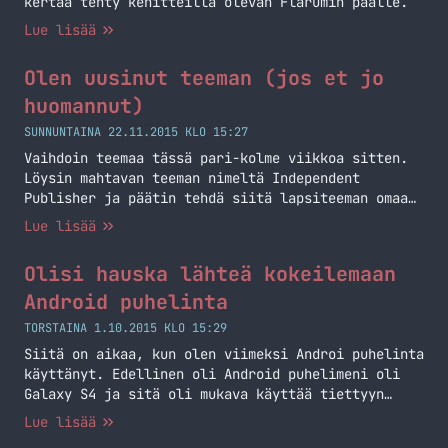
kertaa tehty kehitteillä olevan Flarumin päälle.
Lue lisää
Olen uusinut teeman (jos et jo
huomannut)
SUNNUNTAINA 22.11.2015 KLO 15:27
Vaihdoin teemaa tässä pari-kolme viikkoa sitten.
Löysin mahtavan teeman nimeltä Independent
Publisher ja päätin tehdä siitä lapsiteeman omaa
blogia varten. Käänsinkin osittain tämän jo
Lue lisää
suomeksi aiemmin tällä viikolla ja tein pientä
tuunausta sinne sun tänne. Tänään tein vielä lisää
Olisi hauska lähteä kokeilemaan
tuunauksia ja päätin kirjoittaa tämän perinteisen
postauksen siitä, että teema on vaihtunut.
Android puhelinta
Itselleni ehkä isoin muutos… Jatka lukemista Olen
TORSTAINA 1.10.2015 KLO 15:29
uusinut teeman (jos et jo huomannut)
Siitä on aikaa, kun olen viimeksi Androi puhelinta
käyttänyt. Edellinen oli Android puhelimeni oli
Galaxy S4 ja sitä oli mukava käyttää tiettyyn
pisteeseen asti. Samsung rajoitti liikaa ja
Lue lisää
roottaus vei sitten takuun. Pistin sen sitten