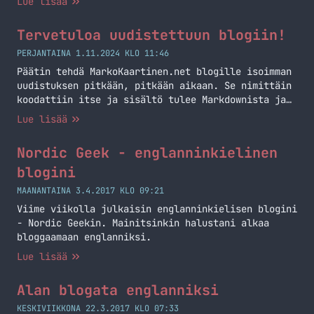
Lue lisää
Tervetuloa uudistettuun blogiin!
PERJANTAINA 1.11.2024 KLO 11:46
Päätin tehdä MarkoKaartinen.net blogille isoimman
uudistuksen pitkään, pitkään aikaan. Se nimittäin
koodattiin itse ja sisältö tulee Markdownista ja
sqlite tietokannasta.
Lue lisää
Nordic Geek - englanninkielinen
blogini
MAANANTAINA 3.4.2017 KLO 09:21
Viime viikolla julkaisin englanninkielisen blogini
- Nordic Geekin. Mainitsinkin halustani alkaa
bloggaamaan englanniksi.
Lue lisää
Alan blogata englanniksi
KESKIVIIKKONA 22.3.2017 KLO 07:33