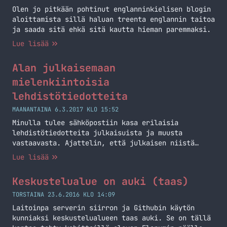
Olen jo pitkään pohtinut englanninkielisen blogin
aloittamista sillä haluan treenta englannin taitoa
ja saada sitä ehkä sitä kautta hieman paremmaksi.
Lue lisää
Alan julkaisemaan
mielenkiintoisia
lehdistötiedotteita
MAANANTAINA 6.3.2017 KLO 15:52
Minulla tulee sähköpostiin kasa erilaisia
lehdistötiedotteita julkaisuista ja muusta
vastaavasta. Ajattelin, että julkaisen niistä
valittuja tännekkin.
Lue lisää
Keskustelualue on auki (taas)
TORSTAINA 23.6.2016 KLO 14:09
Laitoinpa serverin siirron ja Githubin käytön
kunniaksi keskustelualueen taas auki. Se on tällä