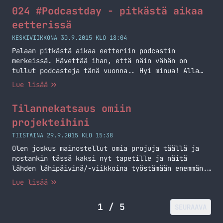
menemään, koska ei tuo Android silloin ollut
024 #Podcastday - pitkästä aikaa
minulle ja iPhone 6 oli tulossa.
eetterissä
KESKIVIIKKONA 30.9.2015 KLO 18:04
Palaan pitkästä aikaa eetteriin podcastin
merkeissä. Hävettää ihan, että näin vähän on
tullut podcasteja tänä vuonna.. Hyi minua! Alla
kuitenkin tämänkertaisen podcastin muistilista ja
Lue lisää
kommentteja. #Podcastday Tämä kansainvälinen
podcast päivä sai minut tekemään tämän podcastin
Tilannekatsaus omiin
joten suon sille pari sanaa ja mainosta samalla.
Tuota linkkaamaani sivustoa kannataa käydä
projekteihini
tutkailemassa, löytyypi nimittäin mielenkiintoista
TIISTAINA 29.9.2015 KLO 15:38
historiaa ja muuta… Jatka lukemista 024
Olen joskus mainostellut omia projuja täällä ja
#Podcastday – pitkästä aikaa eetterissä
nostankin tässä kaksi nyt tapetille ja näitä
lähden lähipäivinä/-viikkoina työstämään enemmän.
Avaan hieman mitä lähden tekemään ja miksi.
Lue lisää
1 / 5
SEURAAVA