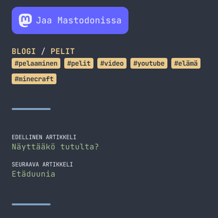
Jaa Mastodonissa
BLOGI
/
PELIT
#pelaaminen
#pelit
#video
#youtube
#elämä
#minecraft
EDELLINEN ARTIKKELI
Näyttääkö tutulta?
SEURAAVA ARTIKKELI
Etäduunia