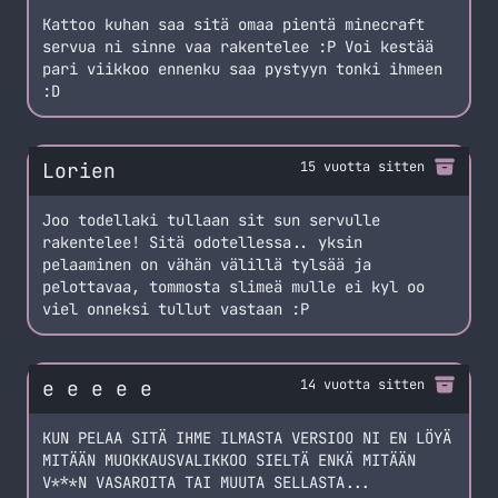
Kattoo kuhan saa sitä omaa pientä minecraft
servua ni sinne vaa rakentelee :P Voi kestää
pari viikkoo ennenku saa pystyyn tonki ihmeen
:D
Lorien
15 vuotta sitten
Joo todellaki tullaan sit sun servulle
rakentelee! Sitä odotellessa.. yksin
pelaaminen on vähän välillä tylsää ja
pelottavaa, tommosta slimeä mulle ei kyl oo
viel onneksi tullut vastaan :P
e e e e e
14 vuotta sitten
KUN PELAA SITÄ IHME ILMASTA VERSIOO NI EN LÖYÄ
MITÄÄN MUOKKAUSVALIKKOO SIELTÄ ENKÄ MITÄÄN
V***N VASAROITA TAI MUUTA SELLASTA...