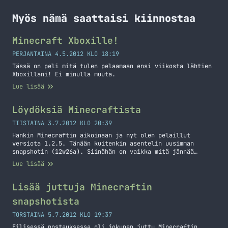
Myös nämä saattaisi kiinnostaa
Minecraft Xboxille!
PERJANTAINA 4.5.2012 KLO 18:19
Tässä on peli mitä tulen pelaamaan ensi viikosta lähtien
Xboxillani! Ei minulla muuta.
Lue lisää
Löydöksiä Minecraftista
TIISTAINA 3.7.2012 KLO 20:39
Hankin Minecraftin aikoinaan ja nyt olen pelaillut
versiota 1.2.5. Tänään kuitenkin asentelin uusimman
snapshotin (12w26a). Siinähän on vaikka mitä jännää
tullut tuon 1.2.5 version jälkeen. Versio 1.3 on kuulemma
Lue lisää
tulossa piakkoin ja halusin koittaa ennakkoon näitä
uudistuksia mitä on tulossa. Löysin vasta jokusen
uudistuksen ja otin parista hieman videotakin. Linkitän
Lisää juttuja Minecraftin
ne videot tähän postaukseen. Kaakaon… Jatka lukemista
snapshotista
Löydöksiä Minecraftista
TORSTAINA 5.7.2012 KLO 19:37
Eilisessä postauksessa oli jokunen juttu Minecraftin