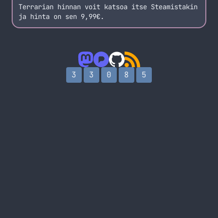
Terrarian hinnan voit katsoa itse
Steamistakin
ja hinta on sen 9,99€.
3
3
0
8
5