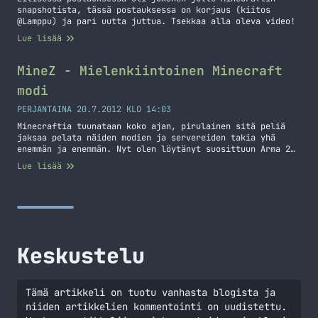
snapshotista, tässä postauksessa on korjaus (kiitos
@Lamppu) ja pari uutta juttua. Tsekkaa alla oleva video!
Lue lisää
MineZ - Mielenkiintoinen Minecraft
modi
PERJANTAINA 20.7.2012 KLO 14:03
Minecraftia tuunataan koko ajan, pirulainen sitä peliä
jaksaa pelata näiden modien ja servereiden takia yhä
enemmän ja enemmän. Nyt olen löytänyt suosittuun Arma 2
pelin DayZ modiin perustuvan Minecraft serverin. MineZ
Lue lisää
palvelimet ovat vielä beta vaiheessa, mutta silti ne
tuppaa toimimaan suhteellisen hyvin! MineZissä ideana on
yksinkertaisesti selviytyä. Uhkana MineZissä ovat Zombit
(joiden älyä on… Jatka lukemista MineZ – Mielenkiintoinen
Minecraft modi
Keskustelu
Tämä artikkeli on tuotu vanhasta blogista ja
niiden artikkelien kommentointi on uudistettu.