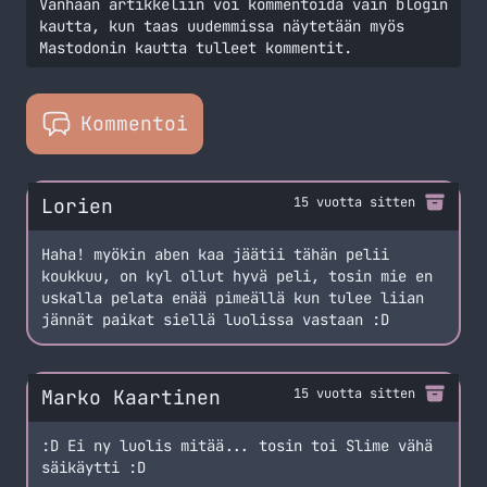
Vanhaan artikkeliin voi kommentoida vain blogin
kautta, kun taas uudemmissa näytetään myös
Mastodonin kautta tulleet kommentit.
Kommentoi
Lorien
15 vuotta sitten
Haha! myökin aben kaa jäätii tähän pelii
koukkuu, on kyl ollut hyvä peli, tosin mie en
uskalla pelata enää pimeällä kun tulee liian
jännät paikat siellä luolissa vastaan :D
Marko Kaartinen
15 vuotta sitten
:D Ei ny luolis mitää... tosin toi Slime vähä
säikäytti :D