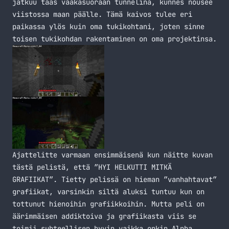
jatkuu taas vaakasuoraan tunnelina, kunnes nousee
viistossa maan päälle. Tämä kaivos tulee eri
paikassa ylös kuin oma tukikohtani, joten sinne
toisen tukikohdan rakentaminen on oma projektinsa.
Ajattelitte varmaan ensimmäisenä kun näitte kuvan
tästä pelistä, että ”HYI HELKUTTI MITKÄ
GRAFIIKAT”. Tietty pelissä on hieman ”vanhahtavat”
grafiikat, varsinkin siltä aluksi tuntuu kun on
tottunut hienoihin grafiikkoihin. Mutta peli on
äärimmäisen addiktoiva ja grafiikasta viis se
toimii suhteellisen hyvin vaikka onkin Alpha