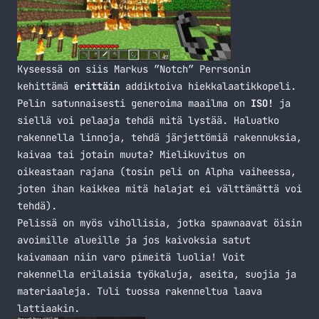
Kyseessä on siis Markus ”Notch” Perrsonin
kehittämä
erittäin
addiktoiva hiekkalaatikkopeli.
Pelin satunnaisesti generoima maailma on
ISO!
ja
siellä voi pelaaja tehdä mitä lystää. Haluatko
rakennella linnoja, tehdä järjettömiä rakennuksia,
kaivaa tai jotain muuta? Mielikuvitus on
oikeastaan rajana (tosin peli on Alpha vaiheessa,
joten ihan kaikkea mitä halajat ei välttämättä voi
tehdä).
Pelissä on myös vihollisia, jotka spawnaavat öisin
avoimille alueille ja jos kaivoksia satut
kaivamaan niin varo pimeitä luolia! Voit
rakennella erilaisia työkaluja, aseita, suojia ja
materiaaleja. Tuli tuossa rakenneltua laava
lattiaakin.