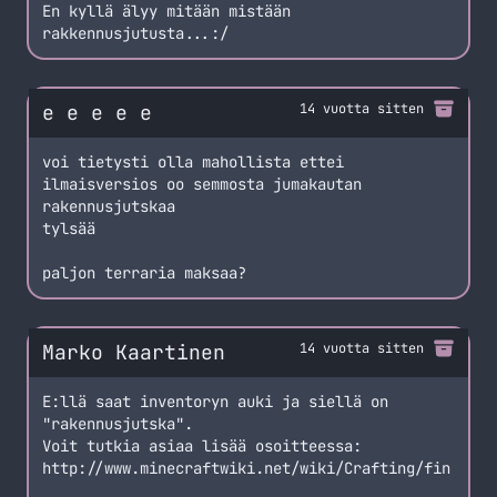
En kyllä älyy mitään mistään
rakkennusjutusta...:/
e e e e e
14 vuotta sitten
voi tietysti olla mahollista ettei
ilmaisversios oo semmosta jumakautan
rakennusjutskaa
tylsää
paljon terraria maksaa?
Marko Kaartinen
14 vuotta sitten
E:llä saat inventoryn auki ja siellä on
"rakennusjutska".
Voit tutkia asiaa lisää osoitteessa:
http://www.minecraftwiki.net/wiki/Crafting/fin