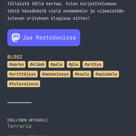
Tälläistä tällä kertaa, tulen kirjoittelemaan
tästä hässäkästä vielä enemmänkin ja viimeistään
tulevan yrityksen blogissa sitten!
Jaa Mastodonissa
BLOGI
#marko
#elämä
#pele
#ple
#yritys
#yrittäjyys
#menneisyys
#koulu
#opiskelu
#tulevaisuus
EDELLINEN ARTIKKELI
Terraria