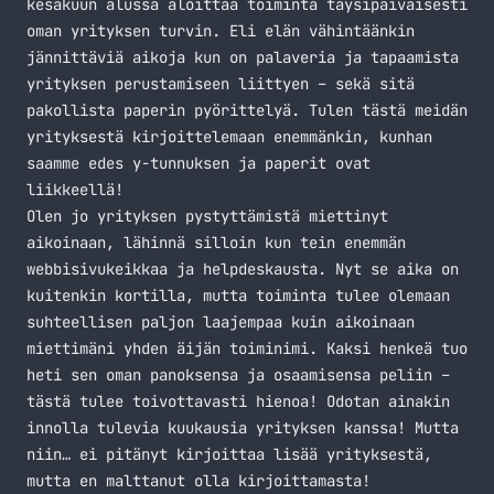
kesäkuun alussa aloittaa toiminta täysipäiväisesti
oman yrityksen turvin. Eli elän vähintäänkin
jännittäviä aikoja kun on palaveria ja tapaamista
yrityksen perustamiseen liittyen – sekä sitä
pakollista paperin pyörittelyä. Tulen tästä meidän
yrityksestä kirjoittelemaan enemmänkin, kunhan
saamme edes y-tunnuksen ja paperit ovat
liikkeellä!
Olen jo yrityksen pystyttämistä miettinyt
aikoinaan, lähinnä silloin kun tein enemmän
webbisivukeikkaa ja helpdeskausta. Nyt se aika on
kuitenkin kortilla, mutta toiminta tulee olemaan
suhteellisen paljon laajempaa kuin aikoinaan
miettimäni yhden äijän toiminimi. Kaksi henkeä tuo
heti sen oman panoksensa ja osaamisensa peliin –
tästä tulee toivottavasti hienoa! Odotan ainakin
innolla tulevia kuukausia yrityksen kanssa! Mutta
niin… ei pitänyt kirjoittaa lisää yrityksestä,
mutta en malttanut olla kirjoittamasta!