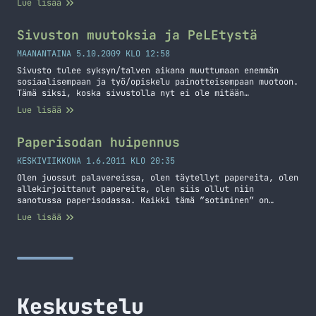
Lue lisää
Sivuston muutoksia ja PeLEtystä
MAANANTAINA 5.10.2009 KLO 12:58
Sivusto tulee syksyn/talven aikana muuttumaan enemmän
sosiaalisempaan ja työ/opiskelu painotteisempaan muotoon.
Tämä siksi, koska sivustolla nyt ei ole mitään
varsinaista suuntaa ollut, noh blogi on ainut mikä
Lue lisää
päivittyy aktiivisesti. Syy muutokseen on juuri alkanut
koululla alkanut PeLE projekti, jossa olen mukana ja tämä
sivusto tulee olemaan oma PeLEni (Personal Learning
Paperisodan huipennus
Enviroment PLE). Tänne sivustolle tulee… Jatka lukemista
Sivuston muutoksia ja PeLEtystä
KESKIVIIKKONA 1.6.2011 KLO 20:35
Olen juossut palavereissa, olen täytellyt papereita, olen
allekirjoittanut papereita, olen siis ollut niin
sanotussa paperisodassa. Kaikki tämä ”sotiminen” on
huipentunut siihen, että olemme saaneet perustettua
Lue lisää
yrityksen ja sillä on jo Y-tunnus! Perustaminen on
vaatinut tapaamisia pankeissa, vakuutysyhtiöissä,
tilitoimistoissa ja herra ties missä paikoissa. Olemme
niin ikään hakeneet starttirahaa ja alkaneet kasvattamaan
verkostoa, tulemme vielä kohtaamaan… Jatka lukemista
Paperisodan huipennus
Keskustelu