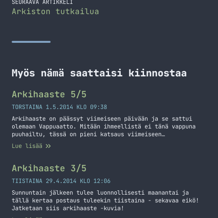
SEURAAVA ARTIKKELI
Arkiston tutkailua
Myös nämä saattaisi kiinnostaa
Arkihaaste 5/5
TORSTAINA 1.5.2014 KLO 09:38
Arkihaaste on päässyt viimeiseen päivään ja se sattui
olemaan Vappuaatto. Mitään ihmeellistä ei tänä vappuna
puuhailtu, tässä on pieni katsaus viimeiseen
arkihaastepäivään. Töitähän sitä piti tehdä ja teinkin
Lue lisää
niitä kotoa käsin. Etäpäivässä selkeä etu on se, että
omasta keittiöstä voi käydä aamupalaa tekemässä. Töiden
jälkeen piti lähteä kauppahelvettiin. Mukavana
Arkihaaste 3/5
yllätyksenä yksi synttärilahja oli postissa eksynyt…
Jatka lukemista Arkihaaste 5/5
TIISTAINA 29.4.2014 KLO 12:06
Sunnuntain jälkeen tulee luonnollisesti maanantai ja
tällä kertaa postaus tuleekin tiistaina - sekavaa eikö!
Jatketaan siis arkihaaste -kuvia!