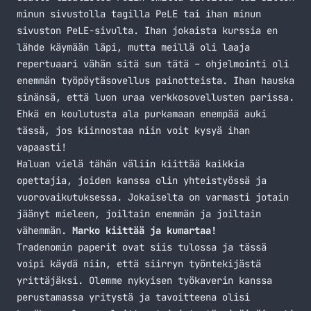
minun sivustolla tagilla
PeLE
tai ihan minun
sivuston
PeLE-sivulta
. Ihan jokaista kurssia en
lähde käymään läpi, mutta meillä oli laaja
repertuaari vähän sitä sun tätä – ohjelmointi oli
enemmän työpöytäsovellus painotteista. Ihan hauska
sinänsä, että luon uraa verkkosovellusten parissa.
Ehkä en koulutusta ala purkamaan enempää auki
tässä, jos kiinnostaa niin voit kysyä ihan
vapaasti!
Haluan vielä tähän väliin kiittää kaikkia
opettajia, joiden kanssa olin yhteistyössä ja
vuorovaikutuksessa. Jokaiselta on varmasti jotain
jäänyt mieleen, joiltain enemmän ja joiltain
vähemmän.
Marko kiittää ja kumartaa!
Tradenomin paperit ovat siis tulossa ja tässä
voipi käydä niin, että siirryn työntekijästä
yrittäjäksi. Olemme nykyisen työkaverin kanssa
perustamassa yritystä ja tavoitteena olisi