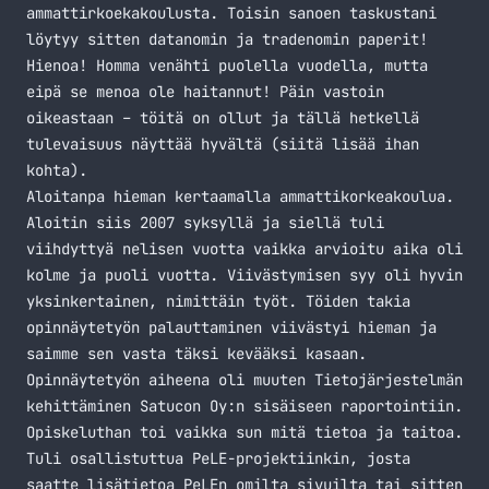
ammattirkoekakoulusta. Toisin sanoen taskustani
löytyy sitten datanomin ja tradenomin paperit!
Hienoa! Homma venähti puolella vuodella, mutta
eipä se menoa ole haitannut! Päin vastoin
oikeastaan – töitä on ollut ja tällä hetkellä
tulevaisuus näyttää hyvältä (siitä lisää ihan
kohta).
Aloitanpa hieman kertaamalla ammattikorkeakoulua.
Aloitin siis 2007 syksyllä ja siellä tuli
viihdyttyä nelisen vuotta vaikka arvioitu aika oli
kolme ja puoli vuotta. Viivästymisen syy oli hyvin
yksinkertainen, nimittäin työt. Töiden takia
opinnäytetyön palauttaminen viivästyi hieman ja
saimme sen vasta täksi kevääksi kasaan.
Opinnäytetyön aiheena oli muuten Tietojärjestelmän
kehittäminen Satucon Oy:n sisäiseen raportointiin.
Opiskeluthan toi vaikka sun mitä tietoa ja taitoa.
Tuli osallistuttua PeLE-projektiinkin, josta
saatte lisätietoa
PeLEn omilta sivuilta
tai sitten