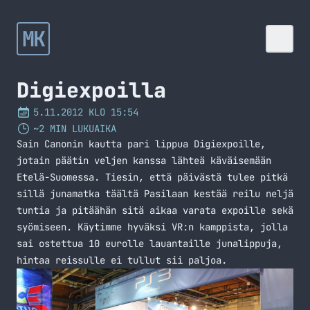
MK
Digiexpoilla
5.11.2012 KLO 15:54
~2 MIN LUKUAIKA
Sain Canonin kautta pari lippua Digiexpoille,
jotain päätin veljen kanssa lähteä käväisemään
Etelä-Suomessa. Tiesin, että päivästä tulee pitkä
sillä junamatka täältä Pasilaan kestää reilu neljä
tuntia ja pitäähän sitä aikaa varata expoille sekä
syömiseen. Käytimme hyväksi VR:n kamppista, jolla
sai ostettua 10 eurolle lauantaille junalippuja,
hintaa reissulle ei tullut sii paljoa.