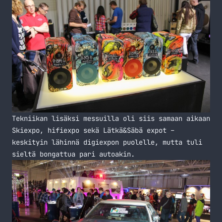
Tekniikan lisäksi messuilla oli siis samaan aikaan
Skiexpo, hifiexpo sekä Lätkä&Säbä expot –
keskityin lähinnä digiexpon puolelle, mutta tuli
sieltä bongattua pari autoakin.