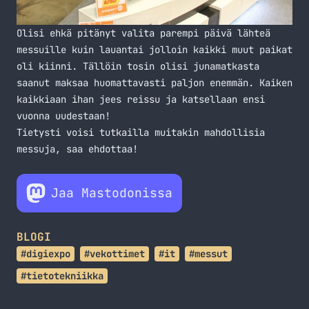
Olisi ehkä pitänyt valita parempi päivä lähteä
messuille kuin lauantai jolloin kaikki muut paikat
oli kiinni. Tällöin tosin olisi junamatkasta
saanut maksaa huomattavasti paljon enemmän. Kaiken
kaikkiaan ihan jees reissu ja katsellaan ensi
vuonna uudestaan!
Tietysti voisi tutkailla muitakin mahdollisia
messuja, saa ehdottaa!
Jaa Mastodonissa
BLOGI
#digiexpo
#vekottimet
#it
#messut
#tietotekniikka