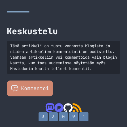
kuitenkin videon, jossa esitellyn kuoren väitetään olevan
iPad 3:n kuori, onkohan näin?
http://www.youtube.com/watch?v=MzxxqCy7hHQ
Keskustelu
Tämä artikkeli on tuotu vanhasta blogista ja
niiden artikkelien kommentointi on uudistettu.
Vanhaan artikkeliin voi kommentoida vain blogin
kautta, kun taas uudemmissa näytetään myös
Mastodonin kautta tulleet kommentit.
Kommentoi
3
3
0
9
1