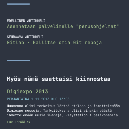
EDELLINEN ARTIKKELI
Asennetaan palvelimelle "perusohjelmat"
SEURAAVA ARTIKKELI
Gitlab - Hallitse omia Git repoja
Myös nämä saattaisi kiinnostaa
Digiexpo 2013
PERJANTAINA 1.11.2013 KLO 13:08
Huomenna olisi tarkoitus lähteä etelään ja ihmettelemään
Digiexpo messuja. Tarkoituksena olisi ainakin päästä
ihmettelemään uusia iPadejä, Playstation 4 pelikonsolia
sekä Xbox One konsolia. Tietty Nokian ständillä pitää
Lue lisää
käydä katselemassa Lumioita. Saa nähdä mitä muuta tulee
ihmeteltyä sillä jos viime vuosi toistuu niin väkeä tulee