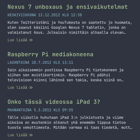
olemaan ja yksin siellä ei tarvitse olla. Alla onkin
Nexus 7 unboxaus ja ensivaikutelmat
Twitter -widgetti,… Jatka lukemista Digiexpo 2013
KESKIVIIKKONA 12.12.2012 KLO 12:38
Kuten Twitteristäni ja YouTubesta on saatettu jo huomata,
olen saanut käsiini Googlen Nexus 7 tabletin, jonka on
valmistanut Asus. Julkaisin nimittäin alhaalla olevan
videon jo pari päivää sitten YouTubeen ja sitä on voinut
Lue lisää
siellä ihmetellä. Kyseessähän on 7 tuuman taulutietokone
eli tablet eli täppäri. Tätä voisi sanoa oikeastaan jo
hieman budjettimallin tabletiksi sillä 32 gigainen… Jatka
Raspberry Pi mediakoneena
lukemista Nexus 7 unboxaus ja ensivaikutelmat
LAUANTAINA 28.7.2012 KLO 13:11
Sain aikaisemmin postissa Raspberry Pi tietokoneen ja
siihen sen muistikortinkin. Raspberry Pi päätyi
televisioon kiinni lähinnä sen takia, koska siinä on
HDMI-liitäntä suoraan ja siitä se ajatus sitten lähti.
Lue lisää
Asentelin muistikortilla Raspbmc nimisen XBMC
distribuution ja se luonnistui ilman mitään ongelmia.
Tietty hieman hidashan tuo on verrattuna muihin
Onko tässä videossa iPad 3?
koneisiin, mutta Raspberry Pi:n tehoja kun katsoo… Jatka
lukemista Raspberry Pi mediakoneena
MAANANTAINA 5.3.2012 KLO 09:55
Tälle viikolle huhutaan iPad 3:n julkistusta ja viime
aikoina on muutenkin alkanut yhä enemmän tippua tietoa
tuosta vekottimesta. Mitään varmaa ei taas tiedetä, mutta
muistaakseni keskiviikkona on Applen tiedotustilaisuus
Lue lisää
(klo 20.00 Suomen aikaa, ellen väärin muista) Bongasin