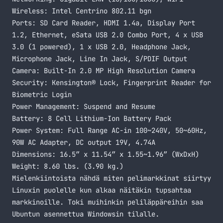
Wireless: Intel Centrino 802.11 bgn
Ports: SD Card Reader, HDMI 1.4a, Display Port
1.2, Ethernet, eSata USB 2.0 Combo Port, 4 x USB
3.0 (1 powered), 1 x USB 2.0, Headphone Jack,
Microphone Jack, Line In Jack, S/PDIF Output
Camera: Built-In 2.0 MP High Resolution Camera
Security: Kensington® Lock, Fingerprint Reader for
Biometric Login
Power Management: Suspend and Resume
Battery: 8 Cell Lithium-Ion Battery Pack
Power System: Full Range AC-in 100~240V, 50~60Hz,
90W AC Adapter, DC output 19V, 4.74A
Dimensions: 16.5″ x 11.54″ x 1.55~1.96″ (WxDxH)
Weight: 8.60 lbs. (3.90 kg.)
Mielenkiintoista nähdä miten pelimarkkinat siirtyy
Linuxin puolelle kun alkaa näitäkin tupsahtaa
markkinoille. Toki muihinkin peliläppäreihin saa
Ubuntun asennettua Windowsin tilalle.