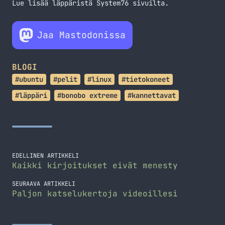
Lue lisää läppäristä System76
sivuilta
.
Jaa Mastodonissa
BLOGI
#ubuntu
#pelit
#linux
#tietokoneet
#läppäri
#bonobo extreme
#kannettavat
EDELLINEN ARTIKKELI
Kaikki kirjoitukset eivät menesty
SEURAAVA ARTIKKELI
Paljon katselukertoja videoillesi