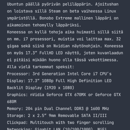
Ubuntun päällä pyörivän peliläppärin. Ajoitushan
on loistava sillä Steam on beta vaiheessa Linux
ympäristöllä. Bonobo Extreme mallinen läppäri on
aikamoinen tehomylly läppäriksi.
Koneessa on kyllä tehoja aika huimasti sillä siitä
on mm. i7 prosessori, muistia voi laittaa max. 32
gigaa sekä siinä on Nvidian näytönohjain. Koneessa
on myös 17.3″ FullHD LED näyttö, joten kuvanlaadun
ei pitäisi mikään huono olla tässä vekottimessa.
Alla vielä tarkemmat speksit:
Processor: 3rd Generation Intel Core i7 CPU’s
Display: 17.3″ 1080p Full High Definition LED
Backlit Display (1920 x 1080)
Graphics: nVidia Geforce GTX 670MX or Geforce GTX
680M
Memory: 204 pin Dual Channel DDR3 @ 1600 MHz
Storage: 2 x 2.5″ 9mm Removable SATA II/III
Clickpad: Multitouch with two finger scrolling
Networking: Gigabit LAN (10/100/1000), WiFi