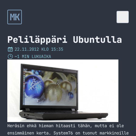
MK
Peliläppäri Ubuntulla
22.11.2012 KLO 15:35
~1 MIN LUKUAIKA
Heräsin ehkä hieman hitaasti tähän, mutta ei ole
ensimmäinen kerta. System76 on tuonut markkinoille