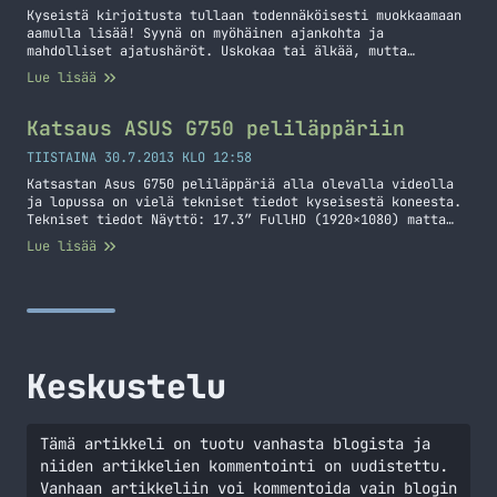
Kyseistä kirjoitusta tullaan todennäköisesti muokkaamaan
aamulla lisää! Syynä on myöhäinen ajankohta ja
mahdolliset ajatushäröt. Uskokaa tai älkää, mutta
kyllästyin Windosiin omassa Eeessäni. Osittain syynä oli
Lue lisää
UbuntuDeveloperWeek ja osittain syynä oli vain se, että
tahdoin vaihtelua Windows täyteiseen maailmaani. Tietty
minulla palvelimilla hyrräilee Linuxi, mutta
Katsaus ASUS G750 peliläppäriin
pöytäkoneessa on Vista ja Eeessäkin oli Windowx XP, mutta
nyt Eeessä… Jatka lukemista Ubuntu ja Eee ne yhteen
TIISTAINA 30.7.2013 KLO 12:58
soppii
Katsastan Asus G750 peliläppäriä alla olevalla videolla
ja lopussa on vielä tekniset tiedot kyseisestä koneesta.
Tekniset tiedot Näyttö: 17.3″ FullHD (1920×1080) matta
Suoritin: Intel Core i7 4700HQ 2.4 GHz Muisti: 8 GB
Lue lisää
(2x4GB, 4 muistikantaa 2 vapaana) DDR3-1600 Kiintolevy:
750 GB SATA, 2 2,5″ levypaikkaa 1 vapaana Näytönohjain:
NVIDIA GTX 770 3 GB tai NVIDIA… Jatka lukemista Katsaus
ASUS G750 peliläppäriin
Keskustelu
Tämä artikkeli on tuotu vanhasta blogista ja
niiden artikkelien kommentointi on uudistettu.
Vanhaan artikkeliin voi kommentoida vain blogin