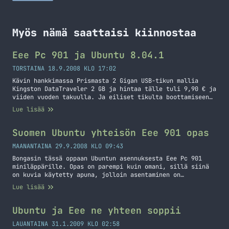
Myös nämä saattaisi kiinnostaa
Eee Pc 901 ja Ubuntu 8.04.1
TORSTAINA 18.9.2008 KLO 17:02
Kävin hankkimassa Prismasta 2 Gigan USB-tikun mallia
Kingston DataTraveler 2 GB ja hintaa tälle tuli 9,90 € ja
viiden vuoden takuulla. Ja eiliset tikulta boottamiseen
liittyvät ongelmat katosivat ja pääsin asentamaan Ubuntua
Lue lisää
Eeelleni. Muokkaukset: Kohdassa 6. korjattu virheellinen
poisto komento. Lisätty kuinka asennetaan Caps-lock
indikaattori Eli ajattelin kertoa teille miten asensin
Suomen Ubuntu yhteisön Eee 901 opas
Ubuntun omaan Eee Pc… Jatka lukemista Eee Pc 901 ja
Ubuntu 8.04.1
MAANANTAINA 29.9.2008 KLO 09:43
Bongasin tässä oppaan Ubuntun asennuksesta Eee Pc 901
miniläppärille. Opas on parempi kuin omani, sillä siinä
on kuvia käytetty apuna, jolloin asentaminen on
helpompaa. Erityisesti osioinnin kuvat auttavat, lukekaa
Lue lisää
ja asentakaa. http://wiki.ubuntu-
fi.org/Asus_EEE_901_konfigurointi Päivitystä 8.10
versioon on myös tehty asennusopas: http://wiki.ubuntu-
Ubuntu ja Eee ne yhteen soppii
fi.org/Asus_EEE_901_konfigurointi_(Intrepid_Ibex)
LAUANTAINA 31.1.2009 KLO 02:58