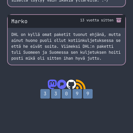
sisältä löytyy vain ikäviä ylläreitä. :-/
Marko
13 vuotta sitten
DHL on kyllä omat paketit tuonut ehjänä, mutta
ainut huono puoli ollut kotiinkuljetuksessa se
että he eivät soita. Viimeksi DHL:n paketti
tuli Suomeen ja Suomessa sen kuljetuksen hoiti
posti mikä oli sitten ihan hyvä juttu.
3
3
0
9
9