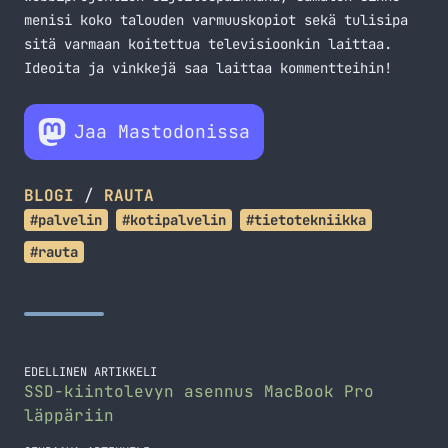
menisi koko talouden varmuuskopiot sekä tulisipa
sitä varmaan koitettua televisioonkin laittaa.
Ideoita ja vinkkejä saa laittaa kommentteihin!
Jaa Mastodonissa
BLOGI
/
RAUTA
#palvelin
#kotipalvelin
#tietotekniikka
#rauta
EDELLINEN ARTIKKELI
SSD-kiintolevyn asennus MacBook Pro
läppäriin