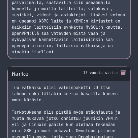
palvelimella, saatavilla siis useammalla
koneella ja muilla laitteilla, valokuvat,
musiikki, videot ja asiakirjat. Lisäksi kotona
on useampi XBMC laite ja XBMC:n kirjastot on
kaikkiin laitteisiin synkattu MySQL:n kautta.
OpenVPN:llä saa yhteyden mistä vaan ja
nykypäivän kannettaviin laiteisiinkin saa
openvpn clientin. Tällaisia ratkaisuja on
ainakin itselläni.
Marko
13 vuotta sitten
Tuo ratkaisu olisi valmispaketti :D Itse
tahdon ehkä tälläkin kertaa kasailla koneen
omin kätösin.
Tarkotuksena olis pistää myös etäohjausta ja
muuta mukavaa jotku onnistuu juurikin VPN:n
yli ja Linuxin päälle kun aletaan tekemään
niin SSH ja muut mukavat. Owncloud pitänee
asennella myös, jotta saan Dropboximaisen