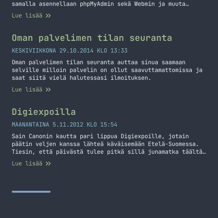
samalla asennellaan phpMyAdmin sekä Webmin ja muuta
mukavaa. Kaikki komennot toimivat Ubuntussa ja pitäisi
Lue lisää
toimia muissakin koneissa missä on APT käytössä. Tämän on
tarkoitus olla muistilista itselle ja muille, jotka
tarvitsee tämänkaltaisia komentoja.
Oman palvelimen tilan seuranta
KESKIVIIKKONA 29.10.2014 KLO 13:33
Oman palvelimen tilan seuranta auttaa sinua saamaan
selville milloin palvelin on ollut saavuttamattomissa ja
saat siitä vielä halutessasi ilmoituksen.
Lue lisää
Digiexpoilla
MAANANTAINA 5.11.2012 KLO 15:54
Sain Canonin kautta pari lippua Digiexpoille, jotain
päätin veljen kanssa lähteä käväisemään Etelä-Suomessa.
Tiesin, että päivästä tulee pitkä sillä junamatka täältä
Pasilaan kestää reilu neljä tuntia ja pitäähän sitä aikaa
Lue lisää
varata expoille sekä syömiseen. Käytimme hyväksi VR:n
kamppista, jolla sai ostettua 10 eurolle lauantaille
junalippuja, hintaa reissulle ei tullut sii paljoa.
Lauantaina porukkaa oli ihan… Jatka lukemista
Digiexpoilla