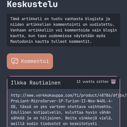
Keskustelu
Tämä artikkeli on tuotu vanhasta blogista ja
niiden artikkelien kommentointi on uudistettu.
Vanhaan artikkeliin voi kommentoida vain blogin
kautta, kun taas uudemmissa näytetään myös
Mastodonin kautta tulleet kommentit.
Kommentoi
Ilkka Rautiainen
13 vuotta sitten
http://www.verkkokauppa.com/fi/product/48786/dfjbx/
ProLiant-MicroServer-1P-Turion-II-Neo-N40L-4-
GB, tässä on yks varteen otettava vaihtoehto.
Edullinen kotipalvelin, kuluttaa hyvin vähän
sähköä ja on hiljainen. Noita vinkkejä vielä,
meillä kodin tiedostot on keskitetysti