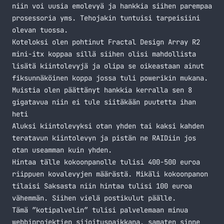
niin voi uusia emolevyä ja hankkia siihen parempaa
prosessoria yms. Tehojakin tuntuisi tarpeisiini
olevan tuossa.
Koteloksi olen pohtinut Fractal Design Array R2
mini-itx koppaa sillä siihen olisi mahdollista
lisätä kiintolevyjä ja olipa se oikeastaan ainut
fiksunnäköinen koppa jossa tuli powerikin mukana.
Muistia olen päättänyt hankkia kerralla sen 8
gigatavua niin ei tule siitäkään puutetta ihan
heti
Aluksi kiintolevyksi otan yhden tai kaksi kahden
teratavun kiintolevyn ja pistän ne RAIDiin jos
otan useamman kuin yhden.
Hintaa tälle kokoonpanolle tulisi 400-500 euroa
riippuen kovalevyjen määrästä. Mikäli kokoonpanon
tilaisi Saksasta niin hintaa tulisi 100 euroa
vähemmän. Siihen vielä postikulut päälle.
Tämä ”kotipalvelin” tulisi palvelemaan minua
webbiprojektien sijoituspaikkana, samaten sinne