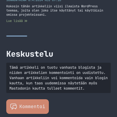
napit SoMea varten
SUNNUNTAINA 6.4.2014 KLO 09:16
Kokosin tähän artikkeliin viisi ilmaista WordPress
teemaa, joita olen joko itse käyttänyt tai käyttäisin
omissa projekteissani.
Lue lisää
Keskustelu
Tämä artikkeli on tuotu vanhasta blogista ja
niiden artikkelien kommentointi on uudistettu.
Vanhaan artikkeliin voi kommentoida vain blogin
kautta, kun taas uudemmissa näytetään myös
Mastodonin kautta tulleet kommentit.
Kommentoi