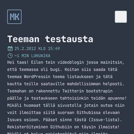
MK
Teeman testausta
25.2.2012 KLO 15:49
~1 MIN LUKUAIKA
Hei taas! Eilen tein
videoblogin
jossa mainitsin,
että teemassa oli bugi. Koitan siis saada tätä
teemaa WordPressin teema listaukseen ja tätä
kautta teille saataville mahdollisimman helposti.
Teemahan on rakennettu Twitterin bootstrapin
päälle ja testaukseen tahtoisinkin teidän apuanne!
Mikäli huomaat tällä sivustolla jotain outoa niin
voit ilmoittaa siitä suoraan Githubissa olevaan
Issues osioon. Pääset sinne
tästä
(
Issue-lista
).
Rekisteröityminen Githubiin on täysin ilmaista!