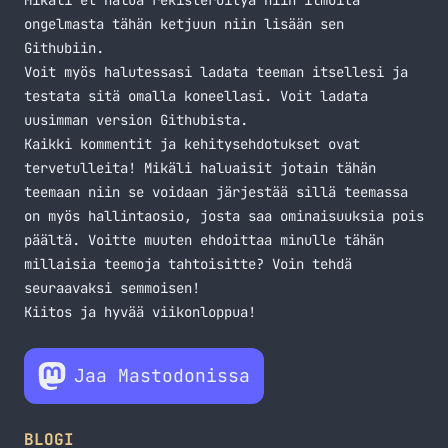
Mikäli et halua rekisteröityä niin ilmoita
ongelmasta tähän ketjuun niin lisään sen
Githubiin.
Voit myös halutessasi ladata teeman itsellesi ja
testata sitä omalla koneellasi. Voit ladata
uusimman version
Githubista
.
Kaikki kommentit ja kehitysehdotukset ovat
tervetulleita! Mikäli haluaisit jotain tähän
teemaan niin se voidaan järjestää sillä teemassa
on myös hallintaosio, josta saa ominaisuuksia pois
päältä. Voitte muuten ehdoittaa minulle tähän
millaisia teemoja tahtoisitte? Voin tehdä
seuraavaksi semmoisen!
Kiitos ja hyvää viikonloppua!
Jaa Mastodonissa
BLOGI