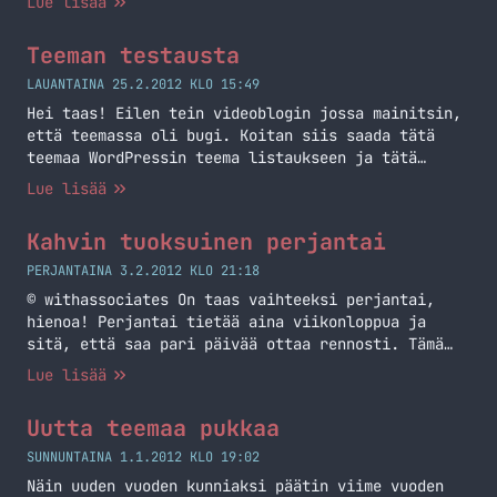
Lue lisää
2.0.0 tai 1.1.4 –> 1.2.0. En tule siis
raportoimaan jos versionumero nousee esimerkiksi
Teeman testausta
1.2.1 –> 1.2.2. Toivottavasti pysyitte kärryillä
edes jotenkin. MarkoSource on siis tämä teema mitä
LAUANTAINA 25.2.2012 KLO 15:49
käytän kirjoitus hetkellä MarkoKaartinen.netissä.
Hei taas! Eilen tein videoblogin jossa mainitsin,
Päivitin… Jatka lukemista MarkoSource 1.2.0
että teemassa oli bugi. Koitan siis saada tätä
julkaistu
teemaa WordPressin teema listaukseen ja tätä
kautta teille saataville mahdollisimman helposti.
Lue lisää
Teemahan on rakennettu Twitterin bootstrapin
päälle ja testaukseen tahtoisinkin teidän apuanne!
Kahvin tuoksuinen perjantai
Mikäli huomaat tällä sivustolla jotain outoa niin
voit ilmoittaa siitä suoraan Githubissa olevaan
PERJANTAINA 3.2.2012 KLO 21:18
Issues osioon. Pääset sinne tästä (Issue-lista).…
© withassociates On taas vaihteeksi perjantai,
Jatka lukemista Teeman testausta
hienoa! Perjantai tietää aina viikonloppua ja
sitä, että saa pari päivää ottaa rennosti. Tämä
perjantai ei ollut se vahvin mahdollinen sillä
Lue lisää
tulipa juotua kahvit erittäin pikaisesti.
Nimittäin syliinhän ne lensivät, huppari tuoksahti
Uutta teemaa pukkaa
kahville tämän päivän jälkeen. Joskus näinkin
päin… Päivittelin ja tuunasin samalla tätä
SUNNUNTAINA 1.1.2012 KLO 19:02
teemaakin, huomaatte varmaan pieniä muutoksia.
Näin uuden vuoden kunniaksi päätin viime vuoden