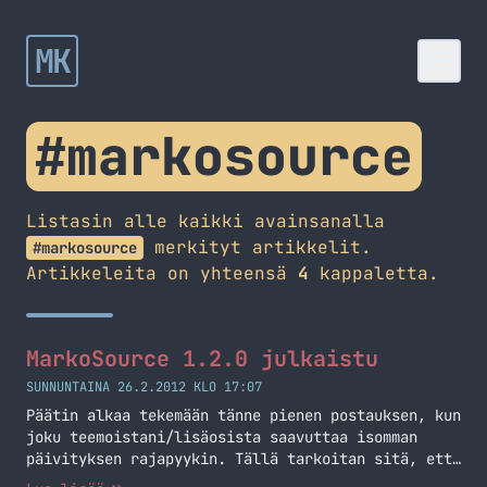
MK
#markosource
Listasin alle kaikki avainsanalla
merkityt artikkelit.
#markosource
Artikkeleita on yhteensä
4
kappaletta.
MarkoSource 1.2.0 julkaistu
SUNNUNTAINA 26.2.2012 KLO 17:07
Päätin alkaa tekemään tänne pienen postauksen, kun
joku teemoistani/lisäosista saavuttaa isomman
päivityksen rajapyykin. Tällä tarkoitan sitä, että
versionumero kasvaa joko esimerkiksi 1.7.8 –>