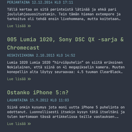
PERJANTAINA 12.12.2014 KLO 17:11
Tällä kertaa on sitä perinteistä lätinää ja ehkä pari
joululahjasuositustakin. Tein tämän hieman extempore ja
tarkoitus oli tehdä ensin livehommana, mutta koitetaan
ensi kerraksi saada jotain fiksumpaa aikaan. Nexus 9
Lue lisää
Nexus 5 Nexus 6 iPad Air OnePlus One
005 Lumia 1020, Sony DSC QX -sarja &
Chromecast
KESKIVIIKKONA 2.10.2013 KLO 14:52
Lumia 1020 Lumia 1020 “hirviöpuhelin” on siitä erikoinen
Nokialainen, että siinä on 41 megapikselin kamera. Muuten
konepellin alta löytyy seuraavaa: 4.5 tuuman ClearBlack
AMOLED näyttö (1280 x 768), kaksiytiminen 1,5 GHz
Lue lisää
Qualcomm Snapdragon S4 suoritin, 2 gigaa muistia, 32
gigaa tilaa, NFC ja tietty perus wlan, usb yms. Kolmessa
eri värissä: musta, valkoinen ja keltainen… Jatka
Ostanko iPhone 5:n?
lukemista 005 Lumia 1020, Sony DSC QX -sarja & Chromecast
LAUANTAINA 15.9.2012 KLO 11:03
Siinä onkin kysymys jota moni uutta iPhone 5 puhelinta on
odottanut. Luonnollisesti itsekin kysyn tätä itseltäni ja
tulen kertomaan tässä artikkelissa teille vastauksen.
Itsellänihän on nyt iPhone 4 joten tulen tekemään tähän
Lue lisää
vertailun näiden kahden puhelimen välillä ja sitä kautta
teen päätöksen hankinnasta. Ominaisuus iPhone 4 iPhone 5