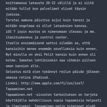
koittamassa latausta 20-22 välillä ja ei siitä
mitään tullut kun palvelimet olivat täysin
jumissa.
Torstai aamuna päivitys sujui kuin tanssi ja
mitään ongelmaa ei ollut latauksien kanssa.
iOS 7 isoin muutos on nimenomaan ulkoasu ja mm.
ilmoituskeskus ja control center.
Itselle ensimmäisenä sattui silmään se, että
kansioihin menee enemmän sovelluksia kuin ennen.
Nyt minulla on yksi Pelit kansio kuin ennen oli
kolme. Samaten lehtikioskin saa vihdoin piiloon
oman kansion alle.
Selostus mitä olen tykännyt reilun päivän jälkeen
omassa retina iPadissä.
Linkki:
http://www.apple.com/fi/ios/ios7/
Tapaaminen.net
Tapaaminen.net -sivuston tarkoituksen on tarjota
käyttäjälle mahdollisuus sopia tapaamisia helposti
ja ilmaiseksi. Tapaaminen.netin toiminnot eivät