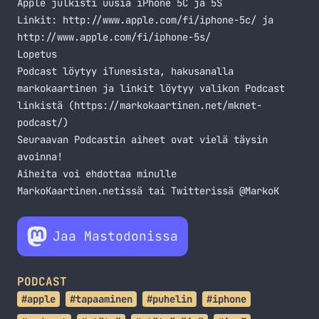
Apple julkisti uusia iPhone 5C ja 5S
Linkit:
http://www.apple.com/fi/iphone-5c/
ja
http://www.apple.com/fi/iphone-5s/
Lopetus
Podcast löytyy iTunesista, hakusanalla
markokaartinen ja linkit löytyy valikon Podcast
linkistä (
https://markokaartinen.net/mknet-
podcast/
)
Seuraavan Podcastin aiheet ovat vielä täysin
avoinna!
Aiheita voi ehdottaa minulle
MarkoKaartinen.netissä tai Twitterissä @MarkoK
Jaa Mastodonissa
PODCAST
#apple
#tapaaminen
#puhelin
#iphone