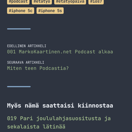
#podcast
#etätyö
#etätyöpäivä
#ios7
#iphone 5c
#iphone 5s
EDELLINEN ARTIKKELI
001 MarkoKaartinen.net Podcast alkaa
SEURAAVA ARTIKKELI
Miten teen Podcastia?
Myös nämä saattaisi kiinnostaa
019 Pari joululahjasuositusta ja
sekalaista lätinää