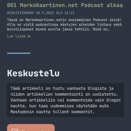
Voittaja Prosessori A4 A6 iPhone 5 Koko… Jatka lukemista
001 MarkoKaartinen.net Podcast alkaa
Ostanko iPhone 5:n?
KESKIVIIKKONA 18.9.2013 KLO 16:11
Tässä on MarkoKaartinen.netin ensimmäinen Podcast ikinä!
Alla on vielä podcastissa käytyjen aiheiden listaus sekä
muistiinpanot minkä avulla jakso tehtiin. Mikä on
Podcast? Yksinkertaisesti: julkaistaan äänitiedostoja
Lue lisää
verkossa Hieman syvemmin: RSS tai Atom syötteessä on
tiedot äänitiedostosta ja kuuntelija tilaa syötettä
tietokoneella, kännykällä, mp3-soittimella tai muulla
laitteella. Podcasting sanahan tulee sanoista iPod ja
broadcasting joka viittaa tiedostojen… Jatka lukemista
001 MarkoKaartinen.net Podcast alkaa
Keskustelu
Tämä artikkeli on tuotu vanhasta blogista ja
niiden artikkelien kommentointi on uudistettu.
Vanhaan artikkeliin voi kommentoida vain blogin
kautta, kun taas uudemmissa näytetään myös
Mastodonin kautta tulleet kommentit.