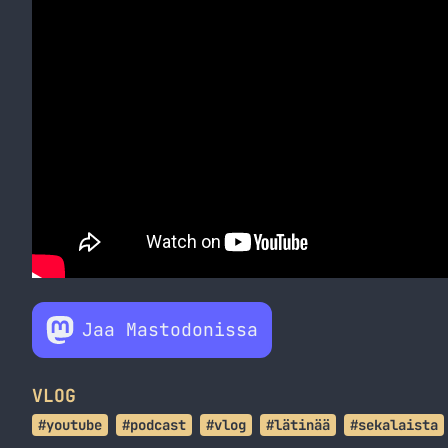
Jaa Mastodonissa
VLOG
#youtube
#podcast
#vlog
#lätinää
#sekalaista