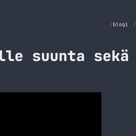
/
blogi
/
lle suunta sekä