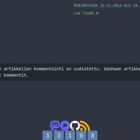
PERJANTAINA 22.11.2013 KLO 18:
Lue lisää
n artikkelien kommentointi on uudistettu. Vanhaan artikk
t kommentit.
3
3
1
0
8