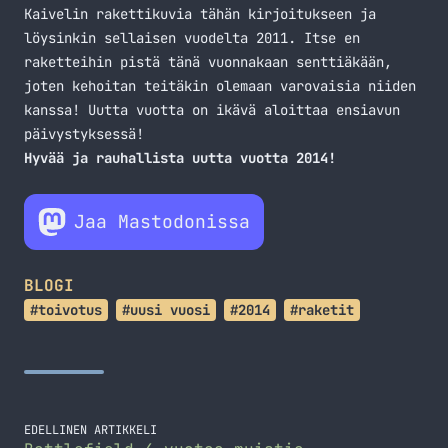
Kaivelin rakettikuvia tähän kirjoitukseen ja
löysinkin sellaisen vuodelta 2011. Itse en
raketteihin pistä tänä vuonnakaan senttiäkään,
joten kehoitan teitäkin olemaan varovaisia niiden
kanssa! Uutta vuotta on ikävä aloittaa ensiavun
päivystyksessä!
Hyvää ja rauhallista uutta vuotta 2014!
Jaa Mastodonissa
BLOGI
#toivotus
#uusi vuosi
#2014
#raketit
EDELLINEN ARTIKKELI