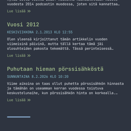
vuodesta 2014 podcastin muodossa, joten sitä kannattaa
ainakin odotella ensi vuodelta :) Olkaahan kiltisti
Lue lisää
ja hyvää ja rauhallista vuotta 2015 kaikille!
Vuosi 2012
KESKIVIIKKONA 2.1.2013 KLO 12:55
Olen yleensä kirjoittanut tämän artikkelin vuoden
viimeisinä päivinä, mutta tällä kertaa tämä jäi
olosuhteiden pakosta tekemättä. Tässä perinteisessä
artikkelissa katsotaan vuotta 2012 kuukausi kerrallaan.
Lue lisää
Tulen tässä kirjoituksessa ottamaan otteita niin
blogista, kuin omasta elämästäni jota ei blogissa ole
välttämättä edes katettukaan. Aloitan tämänkin
Puhutaan hieman pörssisähköstä
kirjoituksen pienellä statistiikkatuokiolla. Vuonna 2010
kirjoittelin 107 artikkelia, kun taas vuonna 2011… Jatka
SUNNUNTAINA 8.2.2026 KLO 10:20
lukemista Vuosi 2012
Viime aikoina on taas ollut puhetta pörssisähkön hinnasta
ja tämähän on useamman kerran vuodessa toistuva
keskustelunaihe, kun pörssisähkön hinta on korkealla.
Annan omat "kaksi senttiä" tästä aiheesta.
Lue lisää