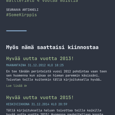
Battlefield 4 vuotaa muistia
SEURAAVA ARTIKKELI
#SomeKirppis
Myös nämä saattaisi kiinnostaa
Hyvää uutta vuotta 2013!
MAANANTAINA 31.12.2012 KLO 18:25
En tee tänään perinteistä vuosi 2012 pohdintaa vaan teen
sen huomenna kun aikaa on hieman paremmin käsissäni.
Toivotan teille kuitenkin tällä kirjoituksella hyvää
uutta vuotta 2013, olkoon se teille mahtavampi kuin vuosi
Lue lisää
2012! Päätän tämän kirjoituksen lyhyeen ja toivottavasti
ette hölmöile rakettien kanssa! Hyvää uutta vuotta 2013!
Hyvää uutta vuotta 2015!
KESKIVIIKKONA 31.12.2014 KLO 20:59
Tällä kirjoituksella haluan toivottaa teille kaikille
hyvää uutta vuotta 2015! Huomenna nauhoitellaan kooste