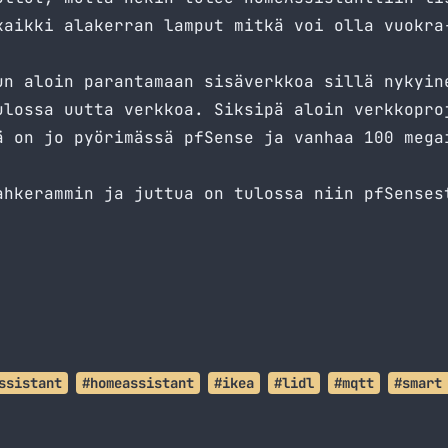
kaikki alakerran lamput mitkä voi olla vuokra
un aloin parantamaan sisäverkkoa sillä nykyin
ulossa uutta verkkoa. Siksipä aloin verkkopro
ä on jo pyörimässä pfSense ja vanhaa 100 mega
ahkerammin ja juttua on tulossa niin pfSenses
ssistant
#homeassistant
#ikea
#lidl
#mqtt
#smart