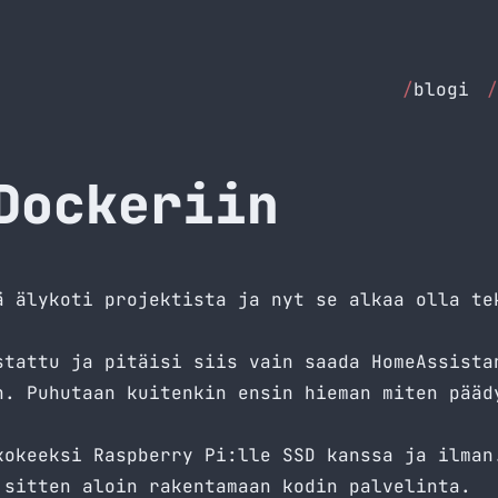
/
blogi
/
Dockeriin
tä
älykoti
projektista ja nyt se alkaa olla te
stattu ja pitäisi siis vain saada HomeAssista
n. Puhutaan kuitenkin ensin hieman miten pääd
kokeeksi Raspberry Pi:lle SSD kanssa ja ilman
 sitten aloin rakentamaan kodin palvelinta.