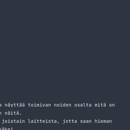
a näyttää toimivan noiden osalta mitä on
n näitä.
 joistain laitteista, jotta saan hieman
säksi.