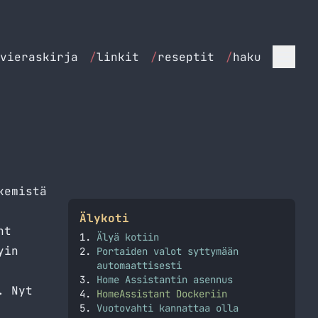
vieraskirja
/
linkit
/
reseptit
/
haku
kemistä
Älykoti
nt
Älyä kotiin
yin
Portaiden valot syttymään
automaattisesti
Home Assistantin asennus
. Nyt
HomeAssistant Dockeriin
Vuotovahti kannattaa olla