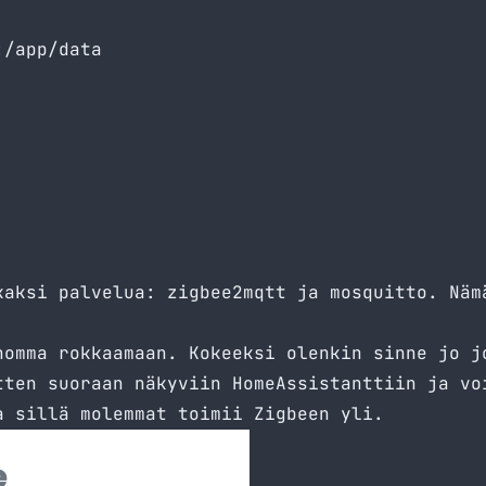
/app/data

kaksi palvelua: zigbee2mqtt ja mosquitto. Näm
homma rokkaamaan. Kokeeksi olenkin sinne jo j
tten suoraan näkyviin HomeAssistanttiin ja vo
a sillä molemmat toimii Zigbeen yli.