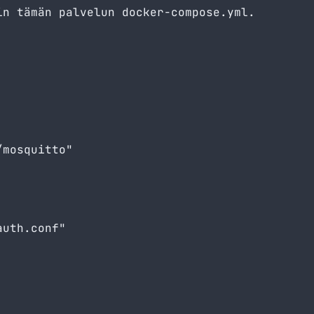
in tämän palvelun docker-compose.yml.
mosquitto"

uth.conf"
