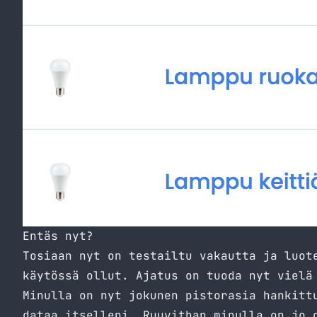
Entäs nyt?
Tosiaan nyt on testailtu vakautta ja luot
käytössä ollut. Ajatus on tuoda nyt vielä
Minulla on nyt jokunen pistorasia hankitt
dataa itselleni. Ruuvithan minulla on jo 