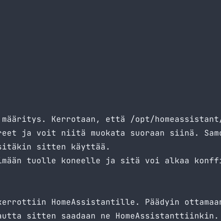
 määritys. Kerrotaan, että /opt/homeassistant
reet ja voit niitä muokata suoraan siinä. Sam
sitäkin sitten käyttää.
imään tuolle koneelle ja sitä voi alkaa konff
kerrottiin HomeAssistantille. Päädyin ottamaa
autta sitten saadaan ne HomeAssistanttiinkin.