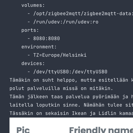
    volumes:

      - /opt/zigbee2mqtt/zigbee2mqtt-data:
      - /run/udev:/run/udev:ro

    ports:

      - 8080:8080

    environment:

      - TZ=Europe/Helsinki

    devices:

      - /dev/ttyUSB0:/dev/ttyUSB0
Tämäkin on suht helppo, mutta esitellään 
polut palveluilla missä on mitäkin.
Tämän jälkeen taas palvelua pyörimään ja 
laitella loputkin sinne. Nämähän tulee si
Tässäkin on sekaisin Ikean ja Lidlin kama