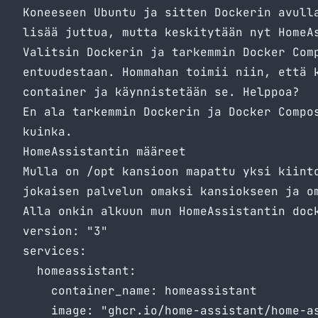
Koneeseen Ubuntu ja sitten Dockerin avull
lisää juttua, mutta keskitytään nyt HomeA
Valitsin Dockerin ja tarkemmin Docker Com
entuudestaan. Hommahan toimii niin, että 
container ja käynnistetään se. Helppoa?
En ala tarkemmin Dockerin ja Docker Compo
kuinka.
HomeAssistantin määreet
Mulla on /opt kansioon mapattu yksi kiint
jokaisen palvelun omaksi kansiokseen ja o
Alla onkin alkuun mun HomeAssistantin doc
version: "3"

services:

  homeassistant:

    container_name: homeassistant

    image: "ghcr.io/home-assistant/home-as