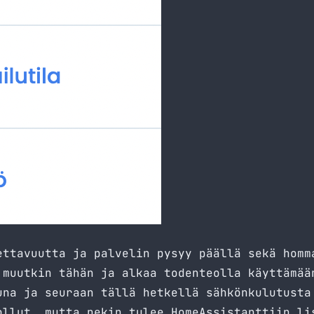
ettavuutta ja palvelin pysyy päällä sekä homm
 muutkin tähän ja alkaa todenteolla käyttämää
una ja seuraan tällä hetkellä sähkönkulutusta
ollut, mutta nekin tulee HomeAssistanttiin li