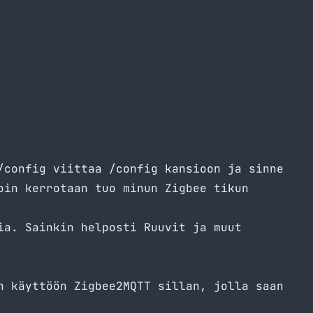
/config viittaa /config kansioon ja sinne
oin kerrotaan tuo minun Zigbee tikun
ia. Sainkin helposti Ruuvit ja muut
n käyttöön Zigbee2MQTT sillan, jolla saan