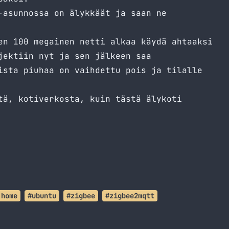
-asunnossa on älykkäät ja saan ne
en 100 megainen netti alkaa käydä ahtaaksi
jektiin nyt ja sen jälkeen saa
ista piuhaa on vaihdettu pois ja tilalle
tä, kotiverkosta, kuin tästä älykoti
 home
#ubuntu
#zigbee
#zigbee2mqtt