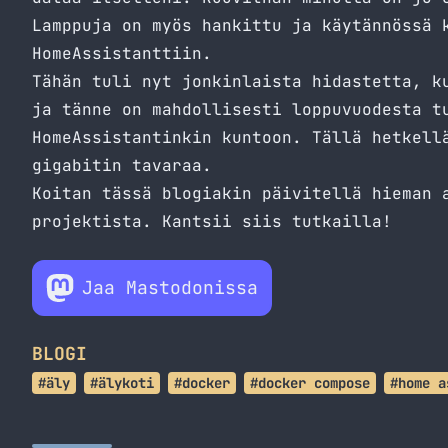
Lamppuja on myös hankittu ja käytännössä 
HomeAssistanttiin.
Tähän tuli nyt jonkinlaista hidastetta, k
ja tänne on mahdollisesti loppuvuodesta t
HomeAssistantinkin kuntoon. Tällä hetkell
gigabitin tavaraa.
Koitan tässä blogiakin päivitellä hieman 
projektista. Kantsii siis tutkailla!
Jaa Mastodonissa
BLOGI
#äly
#älykoti
#docker
#docker compose
#home a