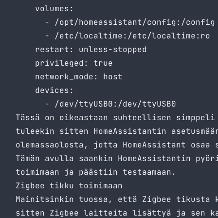
    volumes:

      - /opt/homeassistant/config:/config

      - /etc/localtime:/etc/localtime:ro

    restart: unless-stopped

    privileged: true

    network_mode: host

    devices:

      - /dev/ttyUSB0:/dev/ttyUSB0
Tässä on oikeastaan suhteellisen simppeli
tuleekin sitten HomeAssistantin asetusmää
olemassaolosta, jotta HomeAssistant osaa 
Tämän avulla saankin HomeAssistantin pyör
toimimaan ja päästiin testaamaan.
Zigbee tikku toimimaan
Mainitsinkin tuossa, että Zigbee tikusta 
sitten Zigbee laitteita lisättyä ja sen k