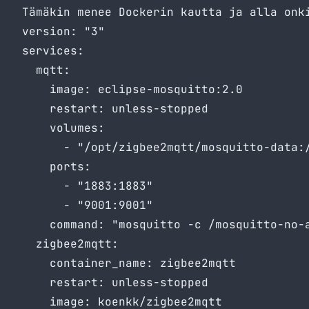
Tämäkin menee Dockerin kautta ja alla onk
version: "3"

services:

  mqtt:

    image: eclipse-mosquitto:2.0

    restart: unless-stopped

    volumes:

      - "/opt/zigbee2mqtt/mosquitto-data:/
    ports:

      - "1883:1883"

      - "9001:9001"

    command: "mosquitto -c /mosquitto-no-a
  zigbee2mqtt:

    container_name: zigbee2mqtt

    restart: unless-stopped

    image: koenkk/zigbee2mqtt
