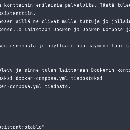
a kontteihin erilaisia palveluita. Tästä tule
ssistanttiin.
posen sillä ne olivat mulle tuttuja jo jollai
koneelle laitetaan Docker ja Docker Compose j
sen asennusta ja käyttöä alkaa käymään läpi s
olevy ja sinne tulen laittamaan Dockerin kont
maksi docker-compose.yml tiedostoksi.
ker-compose.yml tiedosto.
sistant:stable"
