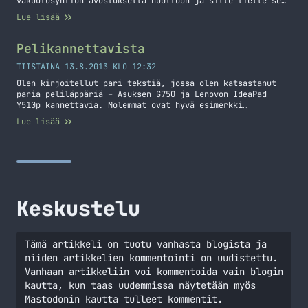
vakuutusyhtiön avustuksella huoltoon ja sille tielle se
sitten jäi sillä sitä ei kannattanut enää korjata. Tuli
Lue lisää
siis aika hankkia uusi kone työkäyttöön. Tässä en pitänyt
kiirettä ja lopulta sopiva löytyi. Nyt on reilu vuosi
mentykin Windows koneen kanssa ja aina silloin tällöin…
Pelikannettavista
Jatka lukemista MacBook mielessä, mutta se hinta…
TIISTAINA 13.8.2013 KLO 12:32
Olen kirjoitellut pari tekstiä, jossa olen katsastanut
paria peliläppäriä – Asuksen G750 ja Lenovon IdeaPad
Y510p kannettavia. Molemmat ovat hyvä esimerkki
suhteellisen järkevähintaisista pelikannettavista ja
Lue lisää
molemmissa on hillittömästi tehoja eli puhuttiin
todellakin pelikäyttöön tarkoitetuista kannettavista.
Tässä artikkelissa ihmettelenkin pelikannettavien
hyötyjä, haittoja sekä ihmetellään myös sitä mitä muuta
sillä oikein voisi tehdä – tehojahan niissä kun… Jatka
lukemista Pelikannettavista
Keskustelu
Tämä artikkeli on tuotu vanhasta blogista ja
niiden artikkelien kommentointi on uudistettu.
Vanhaan artikkeliin voi kommentoida vain blogin
kautta, kun taas uudemmissa näytetään myös
Mastodonin kautta tulleet kommentit.