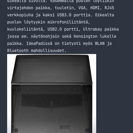
oikealta sivulta. Vasemmalta puolen löytiikin
virtajohdon paikka, tuuletin, VGA, HDMI, RJ45
verkkopiuha ja kaksi USB3.0 porttia. Oikealta
puolen löytyykin mikrofoniliitäntä,
kuulokeliitäntä, USB2.0 portti, Ultrabay paikka
jossa em. näytönohjain sekä Kensington lukolle
paikka. IdeaPadissä on tietysti myös WLAN ja
Bluetooth mahdollisuudet.