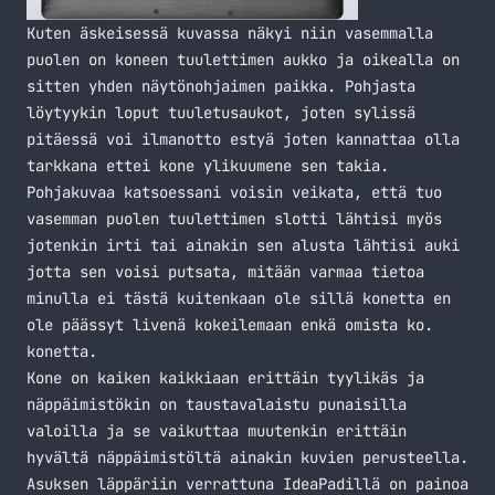
Kuten äskeisessä kuvassa näkyi niin vasemmalla
puolen on koneen tuulettimen aukko ja oikealla on
sitten yhden näytönohjaimen paikka. Pohjasta
löytyykin loput tuuletusaukot, joten sylissä
pitäessä voi ilmanotto estyä joten kannattaa olla
tarkkana ettei kone ylikuumene sen takia.
Pohjakuvaa katsoessani voisin veikata, että tuo
vasemman puolen tuulettimen slotti lähtisi myös
jotenkin irti tai ainakin sen alusta lähtisi auki
jotta sen voisi putsata, mitään varmaa tietoa
minulla ei tästä kuitenkaan ole sillä konetta en
ole päässyt livenä kokeilemaan enkä omista ko.
konetta.
Kone on kaiken kaikkiaan erittäin tyylikäs ja
näppäimistökin on taustavalaistu punaisilla
valoilla ja se vaikuttaa muutenkin erittäin
hyvältä näppäimistöltä ainakin kuvien perusteella.
Asuksen läppäriin verrattuna IdeaPadillä on painoa