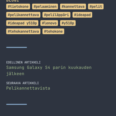
BLOGI
#tietokone
#pelaaminen
#kannettava
#pelit
#pelikannettava
#peliläppäri
#ideapad
#ideapad y510p
#lenovo
#y510p
#tehokannettava
#tehokone
EDELLINEN ARTIKKELI
Samsung Galaxy S4 parin kuukauden
jälkeen
SEURAAVA ARTIKKELI
Pelikannettavista