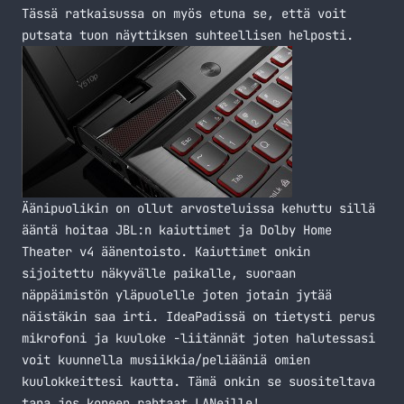
Tässä ratkaisussa on myös etuna se, että voit
putsata tuon näyttiksen suhteellisen helposti.
Äänipuolikin on ollut arvosteluissa kehuttu sillä
ääntä hoitaa JBL:n kaiuttimet ja Dolby Home
Theater v4 äänentoisto. Kaiuttimet onkin
sijoitettu näkyvälle paikalle, suoraan
näppäimistön yläpuolelle joten jotain jytää
näistäkin saa irti. IdeaPadissä on tietysti perus
mikrofoni ja kuuloke -liitännät joten halutessasi
voit kuunnella musiikkia/peliääniä omien
kuulokkeittesi kautta. Tämä onkin se suositeltava
tapa jos koneen rahtaat LANeille!