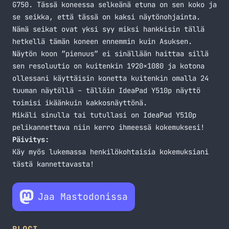
G750. Tässä koneessa selkeänä etuna on sen koko ja
se seikka, että tässä on kaksi näytönohjainta.
Nämä seikat ovat yksi syy miksi hankkisin tällä
hetkellä tämän koneen ennemmin kuin Asuksen.
Näytön koon ”pienuus” ei sinällään haittaa sillä
sen resoluutio on kuitenkin 1920×1080 ja kotona
ollessani käyttäisin konetta kuitenkin omalla 24
tuuman näytöllä – tällöin IdeaPad Y510p näyttö
toimisi ikäänkuin kakkosnäyttönä.
Mikäli sinulla tai tutullasi on IdeaPad Y510p
pelikannettava niin kerro ihmeessä kokemuksesi!
Päivitys:
Käy myös lukemassa henkilökohtaisia kokemuksiani
tästä kannettavasta!
Jaa Mastodonissa