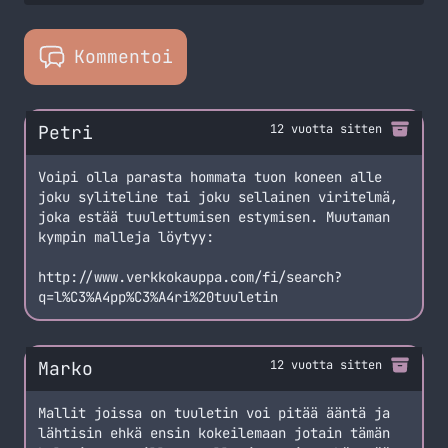
Kommentoi
Petri
12 vuotta sitten
Voipi olla parasta hommata tuon koneen alle
joku syliteline tai joku sellainen viritelmä,
joka estää tuulettumisen estymisen. Muutaman
kympin malleja löytyy:
http://www.verkkokauppa.com/fi/search?
q=l%C3%A4pp%C3%A4ri%20tuuletin
Marko
12 vuotta sitten
Mallit joissa on tuuletin voi pitää ääntä ja
lähtisin ehkä ensin kokeilemaan jotain
tämän