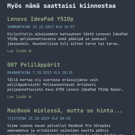
Myös nämä saattaisi kiinnostaa
Lenovo IdeaPad Y510p
SUNNUNTAINA 15.12.2013 KLO 16:57
Kirjoittelin aikaisemmin katsauksen tästä Lenovon IdeaPad
Y510p pelikannettavasta sekä pääsipä se podcast
jaksoonkin. Huushollissa tuli sitten tarve tai tarve
luotiin toiselle pelikoneelle kun yksi pelaamiseen
Lue lisää
tarkoitettu pöytäkone ei enää riittänytkään. Olinkin
tehnyt osittain tämmöistä tilannetta varten katsausta
tarjontaan sillä toisen pöytäkoneen kokoaminen ei olisi
007 Peliläppärit
tullut kyseeseen. Reilu kuukausi sitten huusholliin
rantautuikin uuden karhea Lenovo IdeaPad… Jatka lukemista
MAANANTAINA 7.10.2013 KLO 18:39
Lenovo IdeaPad Y510p
Tällä kertaa oli vuorossa erikoisjakso vain
peliläppäreistä! Pelikannettavat Artikkeli
pelikannettavista Asus G750 Lenovo IdeaPad Y510p Razer
Blade ja Blade Pro Lopetus Podcast löytyy iTunesista,
Lue lisää
hakusanalla markokaartinen ja linkit löytyy valikon
Podcast linkistä
(https://markokaartinen.net/kategoria/podcast/) Seuraavan
MacBook mielessä, mutta se hinta...
podcastin aiheita voi esittää MarkoKaartinen.netissä tai
Twitterissä @MarkoK
TIISTAINA 15.10.2019 KLO 08:53
Viime vuonna kauan palvellut MacBook Pro hörppäsi
omenamehua ja erinäisten vaiheiden kautta päätyi