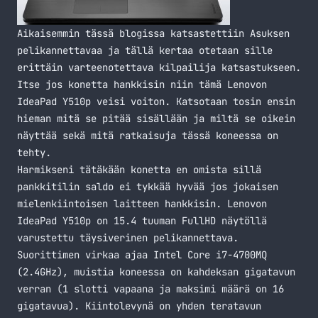
Aikaisemmin tässä blogissa katsastettiin
Asuksen
pelikannettavaa ja tällä kertaa otetaan sille
erittäin varteenotettava kilpailija katsastukseen.
Itse jos konetta hankkisin niin tämä Lenovon
IdeaPad Y510p veisi voiton. Katsotaan tosin ensin
hieman mitä se pitää sisällään ja miltä se oikein
näyttää sekä mitä ratkaisuja tässä koneessa on
tehty.
Harmikseni tätäkään konetta en omista sillä
pankkitilin saldo ei tykkää hyvää jos jokaisen
mielenkiintoisen laitteen hankkisin. Lenovon
IdeaPad Y510p on 15.4 tuuman FullHD näytöllä
varustettu täysiverinen pelikannettava.
Suorittimen virkaa ajaa Intel Core i7-4700MQ
(2.4GHz), muistia koneessa on kahdeksan gigatavun
verran (1 slotti vapaana ja maksimi määrä on 16
gigatavua). Kiintolevynä on yhden teratavun