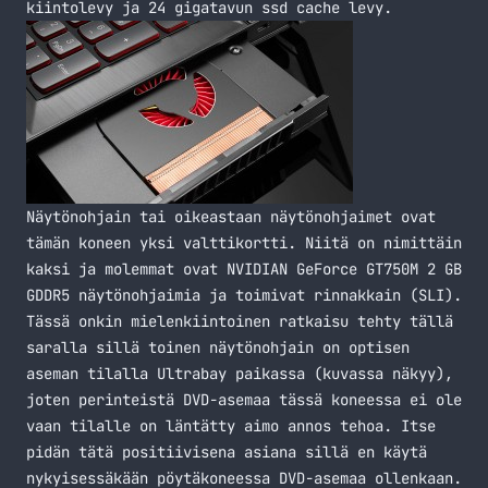
kiintolevy ja 24 gigatavun ssd cache levy.
Näytönohjain tai oikeastaan näytönohjaimet ovat
tämän koneen yksi valttikortti. Niitä on nimittäin
kaksi ja molemmat ovat NVIDIAN GeForce GT750M 2 GB
GDDR5 näytönohjaimia ja toimivat rinnakkain (
SLI
).
Tässä onkin mielenkiintoinen ratkaisu tehty tällä
saralla sillä toinen näytönohjain on optisen
aseman tilalla Ultrabay paikassa (kuvassa näkyy),
joten perinteistä DVD-asemaa tässä koneessa ei ole
vaan tilalle on läntätty aimo annos tehoa. Itse
pidän tätä positiivisena asiana sillä en käytä
nykyisessäkään pöytäkoneessa DVD-asemaa ollenkaan.