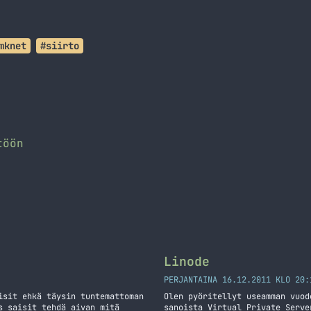
mknet
#siirto
töön
Linode
PERJANTAINA 16.12.2011 KLO 20:
isit ehkä täysin tuntemattoman
Olen pyöritellyt useamman vuod
s saisit tehdä aivan mitä
sanoista Virtual Private Serve