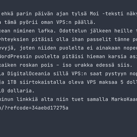
 ehkä parin päivän ajan tylsä Moi -teksti näk
a tämä pyörii oman VPS:n päällä.
cean
niminen lafka. Odottelun jälkeen heille 
yhteyksien pitäisi olla ihan passelit tänne p
vyjä, joten niiden puolelta ei ainakaan nope
WordPressin puolelta pitäisi hieman karsia as
kaiken roskan pois – iso urakka edessä siis.
lla
DigitalOceania
sillä VPS:n saat pystyyn no
ja 1TB siirtokaistalla oleva VPS maksaa 5 dol
10 dollaria.
minun linkkiä alta niin tuet samalla MarkoKaa
m/?refcode=34aebd17275a