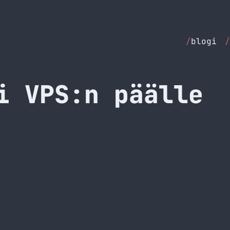
/
blogi
/
i VPS:n päälle