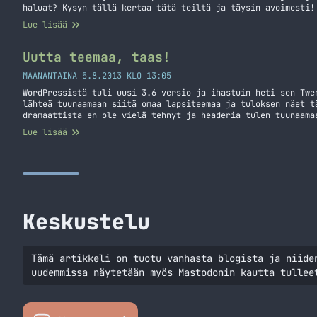
haluat? Kysyn tällä kertaa tätä teiltä ja täysin avoimesti!
joten sitä en lähde ainakaan ihan heti uusimaan. Muihin omi
Lue lisää
kuitenkin mahdollisuus vaikuttaa! Sisältöönkin voitte vaiku
kertomalla… Jatka lukemista Miten parantaisit sivustoani?
Uutta teemaa, taas!
MAANANTAINA 5.8.2013 KLO 13:05
WordPressistä tuli uusi 3.6 versio ja ihastuin heti sen Twe
lähteä tuunaamaan siitä omaa lapsiteemaa ja tuloksen näet t
dramaattista en ole vielä tehnyt ja headeria tulen tuunaama
millaiseksi haluan tehdä sen. Leveyttä lisäsin sillä oletuk
Lue lisää
vähän. Otin myös kasan lisäosia pois päältä ja… Jatka lukem
Keskustelu
Tämä artikkeli on tuotu vanhasta blogista ja niide
uudemmissa näytetään myös Mastodonin kautta tullee