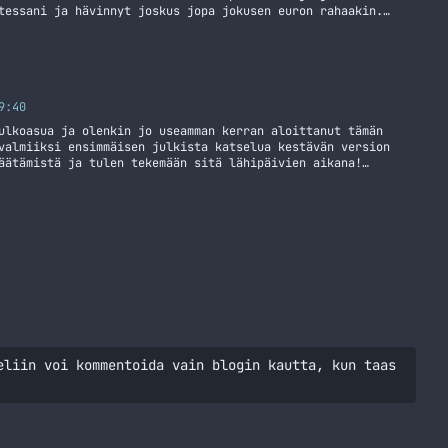
tessani ja hävinnyt joskus jopa jokusen euron rahaakin.
sen luotettavan jossa homma vaan pelaa, nyt oikestaan olen
yseessä on nimittäin Linode… Jatka lukemista Linode
9:40
ulkoasua ja olenkin jo useamman kerran aloittanut tämän
valmiiksi ensimmäisen julkista katselua kestävän version
äätämistä ja tulen tekemään sitä lähipäivien aikana!
pistää tuohon kommenttiboxiin!
eliin voi kommentoida vain blogin kautta, kun taas