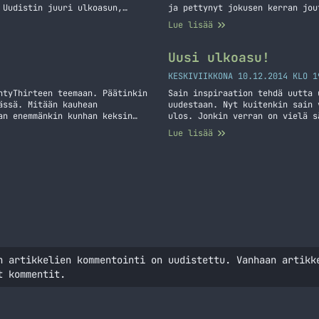
 Uudistin juuri ulkoasun,
ja pettynyt jokusen kerran jou
naisuuksiin teillä olisi
Olen nyt vihdoin löytänyt joku
Lue lisää
ttaa ehdottamalla aiheita ja
löytänyt yhden luottopaikan. K
Uusi ulkoasu!
KESKIVIIKKONA 10.12.2014 KLO 1
ntyThirteen teemaan. Päätinkin
Sain inspiraation tehdä uutta 
ässä. Mitään kauhean
uudestaan. Nyt kuitenkin sain 
an enemmänkin kunhan keksin
ulos. Jonkin verran on vielä s
sena sitä oli mielestäni liian
Kommentit ja muut viestit voi 
Lue lisää
ista Uutta teemaa, taas!
n artikkelien kommentointi on uudistettu. Vanhaan artikk
t kommentit.