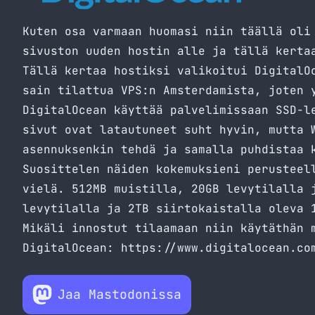
Kuten osa varmaan huomasi niin täällä oli
sivuston uuden hostin alle ja tällä kerta
Tällä kertaa hostiksi valikoitui
DigitalO
sain tilattua VPS:n Amsterdamista, joten 
DigitalOcean
käyttää palvelimissaan SSD-le
sivut ovat latautuneet suht hyvin, mutta 
asennuksenkin tehdä ja samalla puhdistaa 
Suosittelen näiden kokemuksieni perustee
vielä. 512MB muistilla, 20GB levytilalla 
levytilalla ja 2TB siirtokaistalla oleva 
Mikäli innostut tilaamaan niin käytäthän 
DigitalOcean:
https://www.digitalocean.co
Jaa Mastodonissa