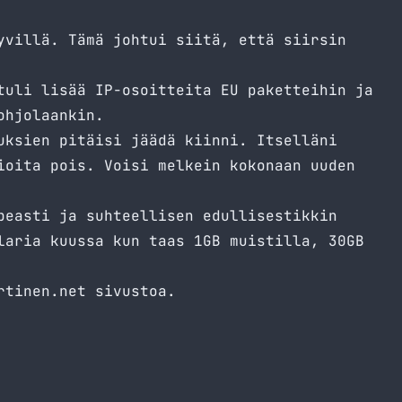
yvillä. Tämä johtui siitä, että siirsin
tuli lisää IP-osoitteita EU paketteihin ja
ohjolaankin.
uksien pitäisi jäädä kiinni. Itselläni
ioita pois. Voisi melkein kokonaan uuden
peasti ja suhteellisen edullisestikkin
laria kuussa kun taas 1GB muistilla, 30GB
rtinen.net sivustoa.