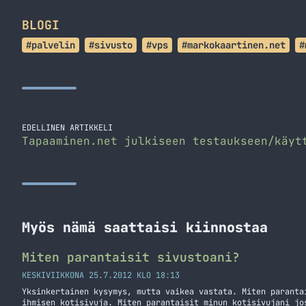
BLOGI
#palvelin
#sivusto
#vps
#markokaartinen.net
#
EDELLINEN ARTIKKELI
Tapaaminen.net julkiseen testaukseen/käyt
Myös nämä saattaisi kiinnostaa
Miten parantaisit sivustoani?
KESKIVIIKKONA 25.7.2012 KLO 18:13
Yksinkertainen kysymys, mutta vaikea vastata. Miten paranta
ihmisen kotisivuja. Miten parantaisit minun kotisivujani jo