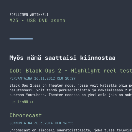
EDELLINEN ARTIKKELI
#23 - USB DVD asema
Myös nämä saattaisi kiinnostaa
CoD: Black Ops 2 - Highlight reel tes
PERJANTAINA 16.11.2012 KLO 20:29
Black Ops 2:ssa on Theater mode, jossa voit katsella omia p
halutessasi. Voit tehdä peruseditointia ja maksimissaan 2 m
suoraan Youtubeen. Theater modessa on yksi asia joka on suh
ominaisuuden nimi on Highlight Reel jolla voit tehdä pätkiä
Lue lisää
käytännössä kaikki onnistumiset (eli tapot).… Jatka lukemis
Highlight reel testissä
Chromecast
SUNNUNTAINA 30.3.2014 KLO 16:55
Chromecast on simppeli suoratoistolaite, joka tulee televis