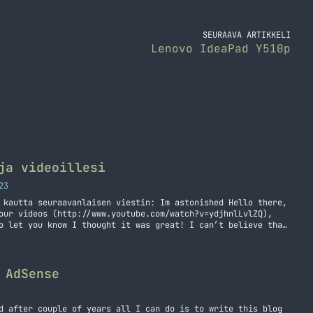
SEURAAVA ARTIKKELI
Lenovo IdeaPad Y510p
ja videoillesi
23
 kautta seuraavanlaisen viestin: Im astonished Hello there,
our videos (http://www.youtube.com/watch?v=ydjhnlLvlZQ),
o let you know I thought it was great! I can’t believe that
views, I mean come on people! Honestly, you have some of
ta Paljon katselukertoja videoillesi
 AdSense
d after couple of years all I can do is to write this blog