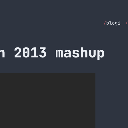
/
blogi
/
n 2013 mashup