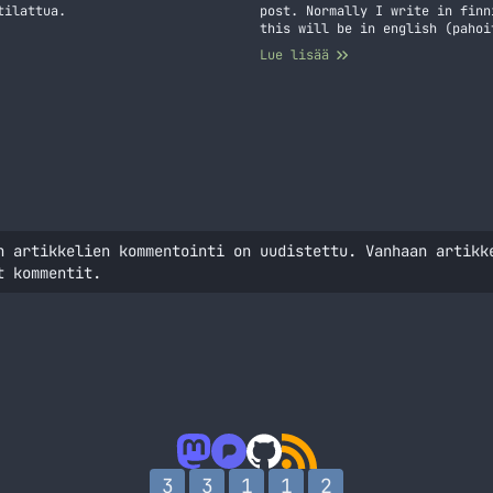
tilattua.
post. Normally I write in finn
this will be in english (pahoi
been banned couple of years… J
Lue lisää
n artikkelien kommentointi on uudistettu. Vanhaan artikk
t kommentit.
3
3
1
1
2