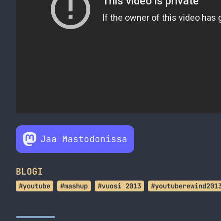
Jaa Mastodonissa
BLOGI
#youtube
#mashup
#vuosi 2013
#youtuberewind201