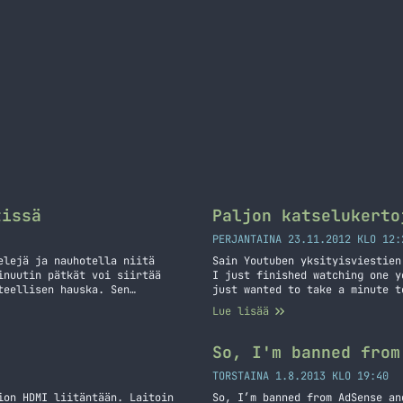
tissä
Paljon katselukerto
PERJANTAINA 23.11.2012 KLO 12:
elejä ja nauhotella niitä
Sain Youtuben yksityisviestien
inuutin pätkät voi siirtää
I just finished watchinɡ one y
teellisen hauska. Sen
just wanted to take a minute t
 omasta pelistä jossa näkyy
your video isn’t getting more 
Lue lisää
ta CoD: Black Ops 2 –
the ƅest vidеоs… Jatka lukemis
So, I'm banned from
TORSTAINA 1.8.2013 KLO 19:40
ion HDMI liitäntään. Laitoin
So, I’m banned from AdSense an