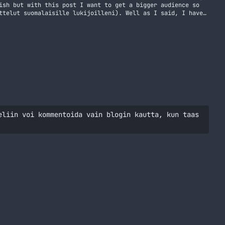
ish but with this post I want to get a bigger audience so
ttelut suomalaisille lukijoilleni). Well as I said, I have
atka lukemista So, I’m banned from AdSense
eliin voi kommentoida vain blogin kautta, kun taas