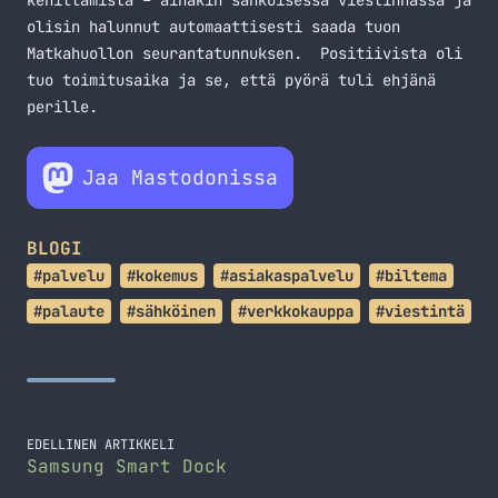
kehittämistä – ainakin sähköisessä viestinnässä ja
olisin halunnut automaattisesti saada tuon
Matkahuollon seurantatunnuksen. Positiivista oli
tuo toimitusaika ja se, että pyörä tuli ehjänä
perille.
Jaa Mastodonissa
BLOGI
#palvelu
#kokemus
#asiakaspalvelu
#biltema
#palaute
#sähköinen
#verkkokauppa
#viestintä
EDELLINEN ARTIKKELI
Samsung Smart Dock