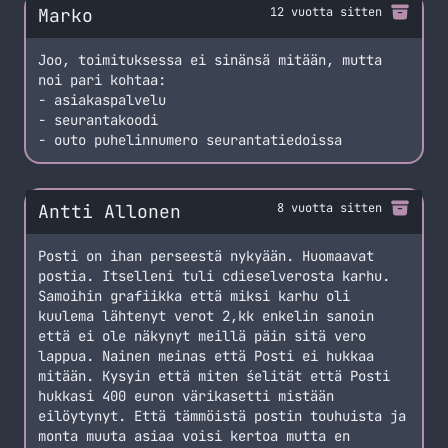
Marko
12 vuotta sitten
Joo, toimituksessa ei sinänsä mitään, mutta
noi pari kohtaa:
- asiakaspalvelu
- seurantakoodi
- outo puhelinnumero seurantatiedoissa
Antti Allonen
8 vuotta sitten
Posti on ihan perseestä nykyään. Huomaavat
postia. Itselleni tuli cdieselverosta karhu.
Samoihin grafiikka että miksi karhu oli
kuulema lähtenyt verot 2,kk enkelin sanoin
että ei ole näkynyt meillä päin sitä vero
lappua. Nainen meinas että Posti ei hukkaa
mitään. Kysyin että miten śelität että Posti
hukkasi 400 euron värikasetti mistään
eilöytynyt. Että tämmöistä postin touhuista ja
monta muuta asiaa voisi kertoa mutta en