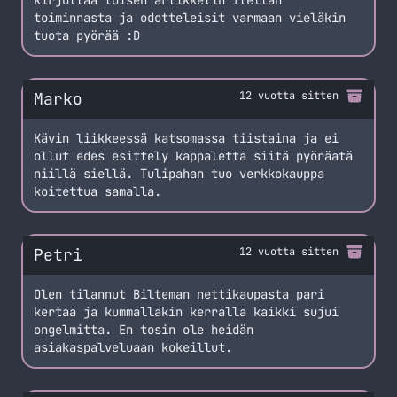
kirjottaa toisen artikkelin Itellan
toiminnasta ja odotteleisit varmaan vieläkin
tuota pyörää :D
Marko
12 vuotta sitten
Kävin liikkeessä katsomassa tiistaina ja ei
ollut edes esittely kappaletta siitä pyöräatä
niillä siellä. Tulipahan tuo verkkokauppa
koitettua samalla.
Petri
12 vuotta sitten
Olen tilannut Bilteman nettikaupasta pari
kertaa ja kummallakin kerralla kaikki sujui
ongelmitta. En tosin ole heidän
asiakaspalveluaan kokeillut.