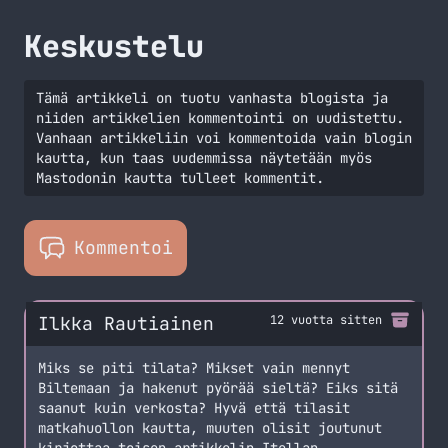
hankintojani verkkokaupasta
Keskustelu
Tämä artikkeli on tuotu vanhasta blogista ja
niiden artikkelien kommentointi on uudistettu.
Vanhaan artikkeliin voi kommentoida vain blogin
kautta, kun taas uudemmissa näytetään myös
Mastodonin kautta tulleet kommentit.
Kommentoi
Ilkka Rautiainen
12 vuotta sitten
Miks se piti tilata? Mikset vain mennyt
Biltemaan ja hakenut pyörää sieltä? Eiks sitä
saanut kuin verkosta? Hyvä että tilasit
matkahuollon kautta, muuten olisit joutunut