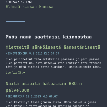
SEURAAVA ARTIKKELI
Elämää kissan kanssa
Myös nämä saattaisi kiinnostaa
Mietteitä sähköisestä äänestämisestä
KESKIVIIKKONA 9.1.2013 KLO 09:37
Olen pallotellut tätä artikkelia päässäni jo pari päivää.
Olen pohtinyt mm. sitä mitenkä itse lähtisin toteuttamaan
tätä ja mitä pitäisi ottaa huomioon. Pohdiskelenkin tässä
artikkelissa hieman sekalaisia asioita sähköisestä
Lue lisää
äänestämisestä ja haluaisin myös teidän kommentteja
näistä omista pohdinnoista. Virossahan on käytössä
sähköinen äänestäminen ja siellä voit muuttaa mieltäsi
Näitä asioita haluaisin HBO:n
annetun ajan sisällä vaikka joka päivä. Siellä… Jatka
palveluun
lukemista Mietteitä sähköisestä äänestämisestä
PERJANTAINA 11.1.2013 KLO 09:07
Olen käytellyt tässä jonkin aikaa HBO:n palvelua jossa
voin katsella tietokoneella ja iPadillä sarjoja ja