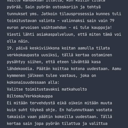
vaille kahdeksan illalla, kun koitin tilata
pyörää. Sain pyörän ostoskoriin ja tehtyä
tunnukset yms. Jatkoin tilausprosessia kunnes tuli
toimitustavan valinta – valinnaksi sain vain 79
euron arvoisen vaihtoehdon – ei tule kauppoja!
Viesti lähti asiakaspalveluun, että miten tämä voi
olla näin.
19. päivä keskiviikkona koitan aamulla tilata
verkkokaupasta uusiksi, tällä kertaa ostaminen
pysähtyy siihen, että eteen lävähtää kasa
lähdekoodia. Päätän koittaa kotona uudestaan. Aamu
kymmenen jälkeen tulee vastaus, joka on
kokonaisuudessaan alla:
Valitse toimitustavaksi matkahuolto
Biltema/Verkkokauppa
Ei mitään tervehdystä eikä oikein mitään muuta
kuin suht töykeä ohje. En halunnutkaan vastata
takaisin vaan päätin kokeilla uudestaan. Tällä
kertaa sain jopa pyörän tilattua ja valittua