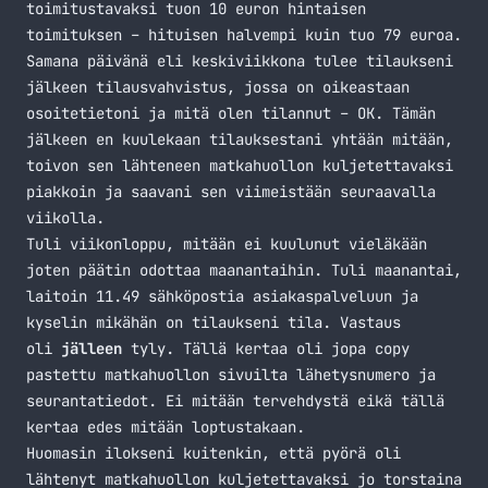
toimitustavaksi tuon 10 euron hintaisen
toimituksen – hituisen halvempi kuin tuo 79 euroa.
Samana päivänä eli keskiviikkona tulee tilaukseni
jälkeen tilausvahvistus, jossa on oikeastaan
osoitetietoni ja mitä olen tilannut – OK. Tämän
jälkeen en kuulekaan tilauksestani yhtään mitään,
toivon sen lähteneen matkahuollon kuljetettavaksi
piakkoin ja saavani sen viimeistään seuraavalla
viikolla.
Tuli viikonloppu, mitään ei kuulunut vieläkään
joten päätin odottaa maanantaihin. Tuli maanantai,
laitoin 11.49 sähköpostia asiakaspalveluun ja
kyselin mikähän on tilaukseni tila. Vastaus
oli
jälleen
tyly. Tällä kertaa oli jopa copy
pastettu matkahuollon sivuilta lähetysnumero ja
seurantatiedot. Ei mitään tervehdystä eikä tällä
kertaa edes mitään loptustakaan.
Huomasin ilokseni kuitenkin, että pyörä oli
lähtenyt matkahuollon kuljetettavaksi jo torstaina