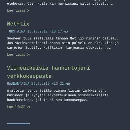
elokuvia. Olen kuitenkin harmissani sillä palveluun
tahtoisin muutaman parannuksen. En nykyisellään ajatellut
Lue lisää
uusia tätä kokeilujakson jälkeen. Muistaisi mihin jäin
Tällä tarkoitan sitä, että palvelu näyttäisi minulle heti
etusivulla seuraamani sarjan seuraavan jakson. Jos
Netflix
katsoin esim. Game of Thronesin ensimmäisen kauden… Jatka
lukemista Näitä asioita haluaisin HBO:n palveluun
TORSTAINA 18.10.2012 KLO 17:43
Suomeen tuli saataville tänään Netflix niminen palvelu.
Jos yksinkertaisesti sanon niin palvelu on elokuvien ja
sarjojen Spotify. Netflixin tarjoamia elokuvia ja
sarjoja voit katsoa tietokoneella, tableteilla (ainakin
Lue lisää
iPad) ja pelikonsoleilla (Xbox, PS3, Wii). Tarkemman
listan kaikista vekottimista kuten myös televisioista
voit nähdä Netflixin omilta sivuilta. Nyt kun
Viimeaikaisia hankintojani
rekisteröidyt niin saat kuukauden ajan käyttää ilmaiseksi
verkkokaupasta
Netflixiä… Jatka lukemista Netflix
MAANANTAINA 29.7.2013 KLO 21:46
Ajattelin tehdä teille pienen listan linkkeineen,
kuvineen ja lyhyine arvosteluineen viimeaikaisista
hankinnoista, joista ei sen kummosempaa
videota/artikkelia ole tullut. Tässä on kylläkin parin
Lue lisää
kuukauden sisällä hankittuja roippeita, mutta kaikki ovat
jollain tapaa tekniikkaan liittyviä. Näistä kaikki on
vielä hankittu Amazonista sillä sieltä saa niin paljon
halvemmalla tilattua kuin Suomesta – pitää vain jaksaa
odottaa hieman.… Jatka lukemista Viimeaikaisia