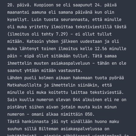
20. päivä. Kuopioon se oli saapunut 24. päivä
maanantai aamuna eli samana päivänä kun olin
kysellyt. Luin tuosta seurannasta, että minulle
oli muka yritetty ilmoittaa tekstiviestillä tästä
(ilmoitus oli tehty 7.29) – ei ollut tullut
mitään. Katsoin yhden jälkeen uudestaan ja oli
muka lähtenyt toinen ilmoitus kello 12.56 minulle
päin – eipä ollut sitäkään tullut. Tätä samaa
ihmettelin muuten asiakaspalveluun – tähän en ole
saanut yhtään mitään vastausta.
Lähden puoli kolmen aikaan hakemaan tuota pyörää
Matkahuollolta ja ihmettelin siinäkin, että
minulle oli muka koitettu laittaa tekstiviestiä.
Sain kuulla numeron olevan 044 alkuinen eli ne on
pistänyt siihen aivan jotain muuta kuin minun
numeron – omani alkaa nimittäin 050.
Tästä hankinnasta jäi nyt sinällään huono maku
suuhun sillä Bilteman asiakaspalvelussa on