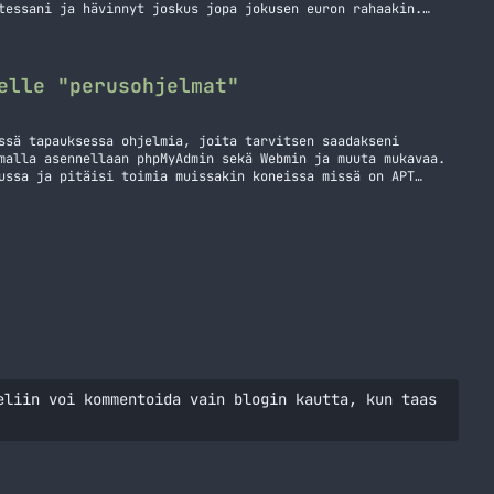
tessani ja hävinnyt joskus jopa jokusen euron rahaakin.
sen luotettavan jossa homma vaan pelaa, nyt oikestaan olen
yseessä on nimittäin Linode… Jatka lukemista Linode
elle "perusohjelmat"
ssä tapauksessa ohjelmia, joita tarvitsen saadakseni
malla asennellaan phpMyAdmin sekä Webmin ja muuta mukavaa.
ussa ja pitäisi toimia muissakin koneissa missä on APT
lla muistilista itselle ja muille, jotka tarvitsee
eliin voi kommentoida vain blogin kautta, kun taas