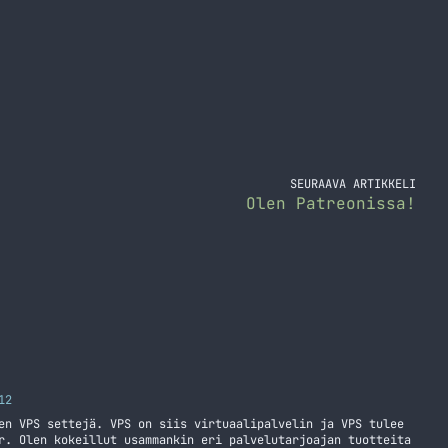
SEURAAVA ARTIKKELI
Olen Patreonissa!
12
en VPS settejä. VPS on siis virtuaalipalvelin ja VPS tulee
r. Olen kokeillut usammankin eri palvelutarjoajan tuotteita