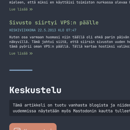
mieleen, että miksi en käyttäisi toimiston nurkassa olevaa 
hyödyksi ja laittaisi sinne varmuuskopiot menemään? Löysink
Lue lisää
suomennankin teille tässä niiltä osin mitä itse tarvitsi te
tarvitset… Jatka lukemista OS X varmuuskopiot Ubuntu palvel
Sivusto siirtyi VPS:n päälle
KESKIVIIKKONA 22.5.2013 KLO 07:47
Kuten osa varmaan huomasi niin täällä oli ehkä parin päivän
näkyvillä. Tämä johtui siitä, että siirsin sivuston uuden h
tämä pyörii oman VPS:n päällä. Tällä kertaa hostiksi valiko
lafka. Odottelun jälkeen heille tuli lisää IP-osoitteita EU
Lue lisää
VPS:n Amsterdamista, joten yhteyksien pitäisi… Jatka lukemi
päälle
Keskustelu
Tämä artikkeli on tuotu vanhasta blogista ja niide
uudemmissa näytetään myös Mastodonin kautta tullee