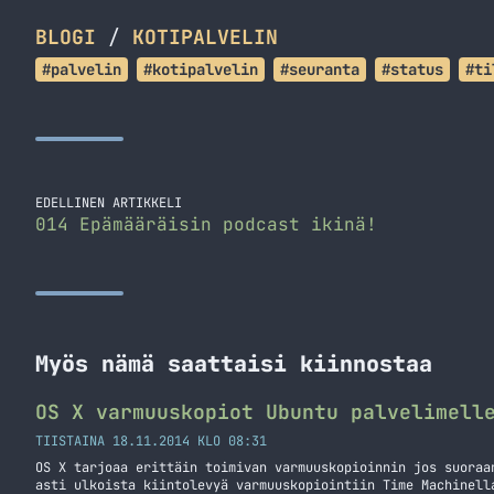
BLOGI
/
KOTIPALVELIN
#palvelin
#kotipalvelin
#seuranta
#status
#ti
EDELLINEN ARTIKKELI
014 Epämääräisin podcast ikinä!
Myös nämä saattaisi kiinnostaa
OS X varmuuskopiot Ubuntu palvelimell
TIISTAINA 18.11.2014 KLO 08:31
OS X tarjoaa erittäin toimivan varmuuskopioinnin jos suoraa
asti ulkoista kiintolevyä varmuuskopiointiin Time Machinell