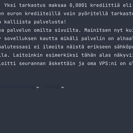
. Yksi tarkastus maksaa 0,0001 krediittiä eli
en euron krediiteillä voin pyöritellä tarkast
n kalliista palvelusta!
kea palvelun omilta
sivuilta
. Mainitsen nyt ku
r sovelluksen kautta mikäli palvelin on alhaa
halutessasi ei ilmoita näistä erikseen sähköp
ila. Laitoinkin esimerkiksi tähän alas näkyvi
loitti seurannan äskettäin ja oma VPS:ni on o