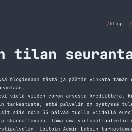
/
blogi
/
n tilan seurant
essä
blogissaan
tästä ja päätin vinkata tämän 
urantaan.
ksi vielä viiden euron arvosta krediittejä. K
in tarkastusta, että palvelin on pystyssä tul
isit siis noin 35 päivää tuolla viidellä euro
ta skannattavana. Tämä oma virtuaalipalvelin 
estipalvelin. Laitoin Admin Labsin tarkastama