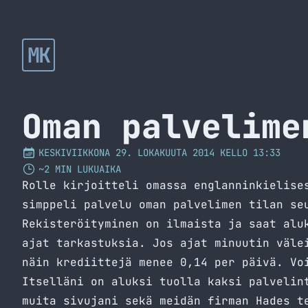
MK
Oman palvelime
KESKIVIIKKONA 29. LOKAKUUTA 2014 KELLO 13:33
~2 MIN LUKUAIKA
Rolle kirjoitteli omassa englanninkielis
simppeli palvelu oman palvelimen tilan se
Rekisteröityminen on ilmaista ja saat alu
ajat tarkastuksia. Jos ajat minuutin väle
näin krediittejä menee 0,14 per päivä. Vo
Itselläni on aluksi tuolla kaksi palvelin
muita sivujani sekä meidän firman Hades t