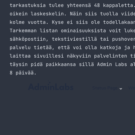
tarkastuksia tulee yhteensä 48 kappaletta
oikein laskeskelin. Näin siis tuolla viid
kolme vuotta. Kyse ei siis ole todellakaa
Tarkemman listan ominaisuuksista voit lu
sähköpostiin, tekstiviestillä tai pushove
palvelu tietää, että voi olla katkoja ja 
laittaa sivuillesi näkyviin palvelinten t
täysin pidä paikkaansa sillä Admin Labs a
8 päivää.