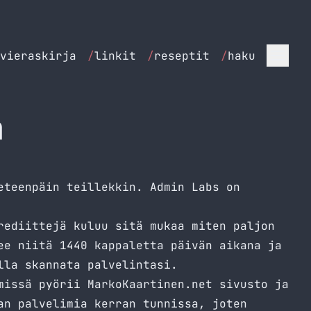
vieraskirja
/
linkit
/
reseptit
/
haku
a
eteenpäin teillekkin. Admin Labs on
rediittejä kuluu sitä mukaa miten paljon
ee niitä 1440 kappaletta päivän aikana ja
lla skannata palvelintasi.
missä pyörii MarkoKaartinen.net sivusto ja
an palvelimia kerran tunnissa, joten