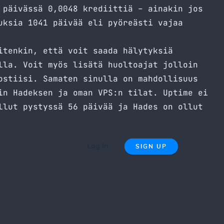
 päivässä 0,0048 krediittiä – ainakin jos
uksia 1041 päivää eli pyöreästi vajaa
itenkin, että voit saada hälytyksiä
lla. Voit myös lisätä huoltoajat jolloin
ostiisi. Samaten sinulla on mahdollisuus
in Hadeksen ja oman VPS:n tilat. Uptime ei
llut pystyssä 56 päivää ja Hades on ollut