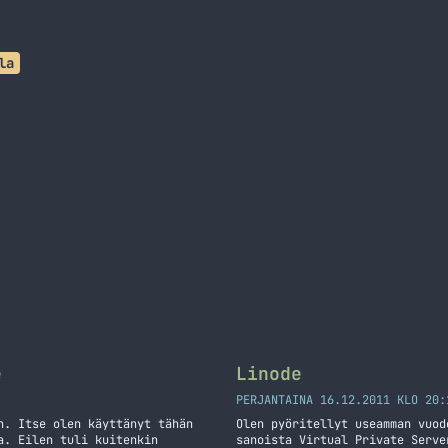
la
e
Linode
PERJANTAINA 16.12.2011 KLO 20:
n. Itse olen käyttänyt tähän
Olen pyöritellyt useamman vuod
a. Eilen tuli kuitenkin
sanoista Virtual Private Serve