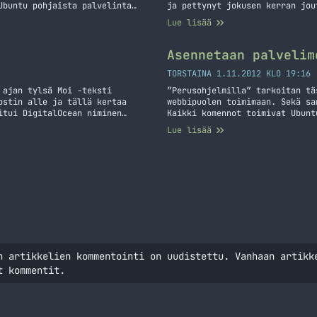
Ubuntu pohjaista palvelinta
ja pettynyt jokusen kerran jou
in nopeasti ohjeen minkä
Olen nyt vihdoin löytänyt joku
Lue lisää
hdä. Tätä operaatiota varten
löytänyt yhden luottopaikan. K
imelle
Asennetaan palvelim
TORSTAINA 1.11.2012 KLO 19:16
 ajan tylsä Moi -teksti
”Perusohjelmilla” tarkoitan tä
ostin alle ja tällä kertaa
webbipuolen toimimaan. Sekä sa
itui DigitalOcean niminen
Kaikki komennot toimivat Ubunt
 paketteihin ja sain tilattua
käytössä. Tämän on tarkoitus o
Lue lisää
sta Sivusto siirtyi VPS:n
tämänkaltaisia komentoja.
n artikkelien kommentointi on uudistettu. Vanhaan artikk
t kommentit.