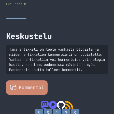
blogijuttu KitKat showcase Nexus 5 tuotesivu Aloitin taas
Lue lisää
vlogin pitämisen. Videot tulevat blogiin sekä Youtubeen.
KitKatin ominaisuuksia videolla: Nexus 5 puhelimen
videoita: http://www.youtube.com/watch?v=hQ0XTJqFLIE
Keskustelu
Tämä artikkeli on tuotu vanhasta blogista ja
niiden artikkelien kommentointi on uudistettu.
Vanhaan artikkeliin voi kommentoida vain blogin
kautta, kun taas uudemmissa näytetään myös
Mastodonin kautta tulleet kommentit.
Kommentoi
3
3
1
7
9