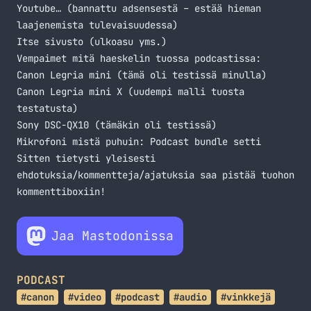
Youtube… (bannattu adsensestä – estää hieman
laajenemista tulevaisuudessa)
Itse sivusto (ulkoasu yms.)
Vempaimet mitä haeskelin tuossa podcastissa:
Canon Legria mini (tämä oli testissä
minulla
)
Canon Legria mini X (uudempi malli tuosta
testatusta)
Sony DSC-QX10 (tämäkin oli
testissä
)
Mikrofoni mistä puhuin:
Podcast bundle setti
Sitten tietysti yleisesti
ehdotuksia/kommentteja/ajatuksia saa pistää tuohon
kommenttiboxiin!
Jaa Mastodonissa
PODCAST
#canon
#video
#podcast
#audio
#vinkkejä