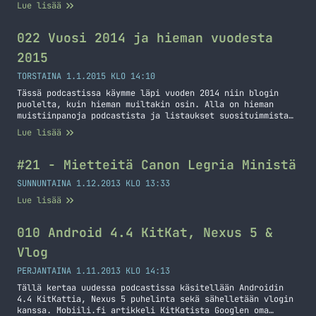
Lue lisää
022 Vuosi 2014 ja hieman vuodesta
2015
TORSTAINA 1.1.2015 KLO 14:10
Tässä podcastissa käymme läpi vuoden 2014 niin blogin
puolelta, kuin hieman muiltakin osin. Alla on hieman
muistiinpanoja podcastista ja listaukset suosituimmista
asioista ja niistä mitä käytiin podcastissa läpi tällä
Lue lisää
kertaa. Hyvää uutta vuotta 2015! Suosituimmat
kirjoitukset vuonna 2014 (ne jotka julkaistiin tänä
vuonna): Kesärenkaat Tallinnasta: Tarjouspyynnöt Polar
#21 - Mietteitä Canon Legria Ministä
Loop ensikokemuksia Jolla muutaman päivän jälkeen
Kadonneen Android… Jatka lukemista 022 Vuosi 2014 ja
SUNNUNTAINA 1.12.2013 KLO 13:33
hieman vuodesta 2015
Lue lisää
010 Android 4.4 KitKat, Nexus 5 &
Vlog
PERJANTAINA 1.11.2013 KLO 14:13
Tällä kertaa uudessa podcastissa käsitellään Androidin
4.4 KitKattia, Nexus 5 puhelinta sekä sähelletään vlogin
kanssa. Mobiili.fi artikkeli KitKatista Googlen oma