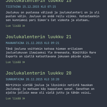
Joulukalenterin luukku 15
TIISTAINA 15.12.2015 KLO 07:15
Joulukuu on puolessa välissä ja joulukalenteri on jo yli
puolen välin. Jouluun on enää reilu viikko. Katsotaankin
sen kunniaksi pari Simon's Cat videota ja aletaan
valmistautua jouluun niin omasta, kuin kissojenkin
Lue lisää
puolesta.
Joulukalenterin luukku 21
MAANANTAINA 21.12.2015 KLO 09:21
Tänä jouluna voittekin katsoa hieman erilaisen
jouluelokuvan ilmaiseksi Yle Areenasta. Nimittäin Rare
Exports on siellä katsottavana jokusen päivän ajan
ilmaiseksi. Kannattaa vilaista, ite pidin tuosta
Lue lisää
elokuvasta ja tässähän on hieman erilainen joulupukki.
Joulukalenterin luukku 20
SUNNUNTAINA 20.12.2015 KLO 10:20
Nörtitkin vietää joulua ja löysinkin netistä hauskan
Joulubugi jo matkaan käy kappaleen sanat. Sanathan on
ajalta jolloin mese oli vielä juttu ja tähän voisi
käyttää lausahdusta "Jonnet ei muista". Nörtähtävät sanat
Lue lisää
ja minusta tämä ansaitsi oman luukun.