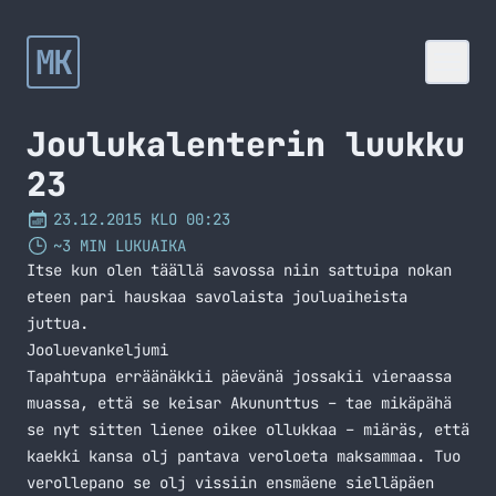
MK
Joulukalenterin luukku
23
23.12.2015 KLO 00:23
~3 MIN LUKUAIKA
Itse kun olen täällä savossa niin sattuipa nokan
eteen pari hauskaa savolaista jouluaiheista
juttua.
Jooluevankeljumi
Tapahtupa erräänäkkii päevänä jossakii vieraassa
muassa, että se keisar Akununttus – tae mikäpähä
se nyt sitten lienee oikee ollukkaa – miäräs, että
kaekki kansa olj pantava veroloeta maksammaa. Tuo
verollepano se olj vissiin ensmäene sielläpäen