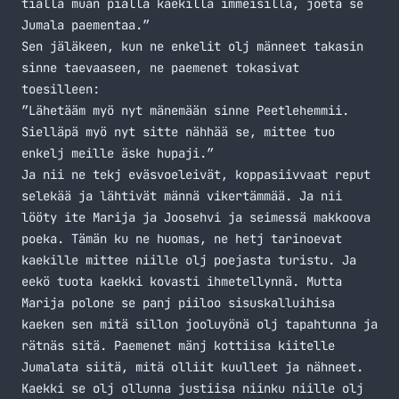
tiällä muan piällä kaekilla immeisillä, joeta se
Jumala paementaa.”
Sen jäläkeen, kun ne enkelit olj männeet takasin
sinne taevaaseen, ne paemenet tokasivat
toesilleen:
”Lähetääm myö nyt mänemään sinne Peetlehemmii.
Sielläpä myö nyt sitte nähhää se, mittee tuo
enkelj meille äske hupaji.”
Ja nii ne tekj eväsvoeleivät, koppasiivvaat reput
selekää ja lähtivät männä vikertämmää. Ja nii
lööty ite Marija ja Joosehvi ja seimessä makkoova
poeka. Tämän ku ne huomas, ne hetj tarinoevat
kaekille mittee niille olj poejasta turistu. Ja
eekö tuota kaekki kovasti ihmetellynnä. Mutta
Marija polone se panj piiloo sisuskalluihisa
kaeken sen mitä sillon jooluyönä olj tapahtunna ja
rätnäs sitä. Paemenet mänj kottiisa kiitelle
Jumalata siitä, mitä olliit kuulleet ja nähneet.
Kaekki se olj ollunna justiisa niinku niille olj