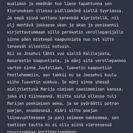
mualimoo ja eeköhän tuo liene tapahtunna sen
Kiurunuksen ollessa piällikkönä siellä Syyriassa.
Ja eepä siinä aattanu kenenkää kipristellä, nii
olj mentävä jokkaese ukon ja akan ja penikannii
kirjottautummaan sille perskatin verollepanijalle
sinne päen misteepä kaapunnista nuo nyt sitte
leneevät olleettii kotosin.
Nii se Josehvi lähti vua sieltä Kalilejasta,
Nasareetin kaapuntista, ja mänj sitä verollepannoo
varten sinne Juutellaan, Tuavetin kaapuntiin
Peetlehemmiin, sen takkii ku se Joosehvi kuulu
siihe Tuavetin sukkuu. Se mänj sinne yhessä
mieljtiettysä Marija nimisen naesimmeisen kanssa,
joka olj tiinneennä. Niitte sielä ollessa tulj
Marijan poekimisen aeka, ja se pyöräätti potran
poejan, ensmäesesä. Kiäri sitte poejan
liinavuatteeseen ja panj seimeem makkoomaa, sen
taatisen tautta ku ei ollu siinä viereesessä
rouvissakkaa kortteeripaekkoo.