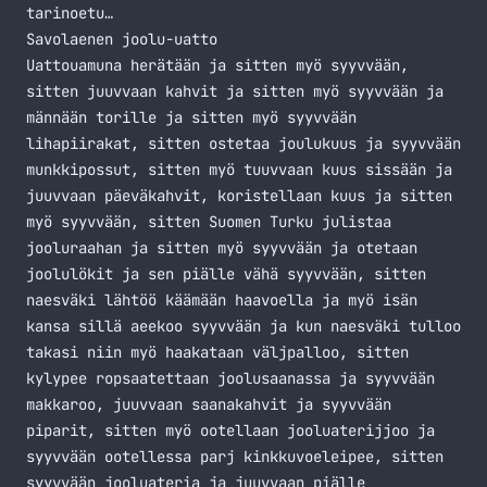
tarinoetu…
Savolaenen joolu-uatto
Uattouamuna herätään ja sitten myö syyvvään,
sitten juuvvaan kahvit ja sitten myö syyvvään ja
männään torille ja sitten myö syyvvään
lihapiirakat, sitten ostetaa joulukuus ja syyvvään
munkki­possut, sitten myö tuuvvaan kuus sissään ja
juuvvaan päeväkahvit, koristellaan kuus ja sitten
myö syyvvään, sitten Suomen Turku julistaa
jooluraahan ja sitten myö syyvvään ja otetaan
joolulökit ja sen piälle vähä syyvvään, sitten
naesväki lähtöö käämään haavoella ja myö isän
kansa sillä aeekoo syyvvään ja kun naesväki tulloo
takasi niin myö haakataan väljpalloo, sitten
kylypee ropsaatettaan joolusaanassa ja syyvvään
makkaroo, juuvvaan saana­kahvit ja syyvvään
piparit, sitten myö ootellaan joolu­aterijjoo ja
syyvvään ootellessa parj kinkkuvoeleipee, sitten
syyvvään joolu­ateria ja juuvvaan piälle