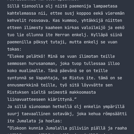
Sillä tienoolla olj niitä paemenija lampaetasa
kahtelemassa nii, ettee susj koppoo eekä vieremän
kehvelit rosvoava. Kas kummoo, yhtäkkijä niitten
etteen ilimesty kaaheen kirkas valoilmijö ja eekö
tuo lie ollunna ite Herran enkelj. Kylläpä siinä
paemenilla pöksyt tutaji, mutta enkelj se vuan
tokas:
”Elekee pelätkö! Minä se vuan ilimotan teille
semmosen hurusanoman, joka tuop tullessaa illoo
koko mualimalle. Tänä päevänä se on teille
syntynnä se Vapahtaja, se Ristus ite. tämä on se
ennusmerkkinä teille, työ sitä löyvvätte sen
Ristuksen sieltä seimestä makkoomasta
liinavuatteeseen kiärittynä.”
Ja sillä siunooman hetkellä olj enkelin ympärillä
suurj taevaallinen sotaväkj, joka kehua römpsäätti
ite Jumalata ja hoelas:
”Olokoon kunnia Jumalalla piliviin piällä ja raaha