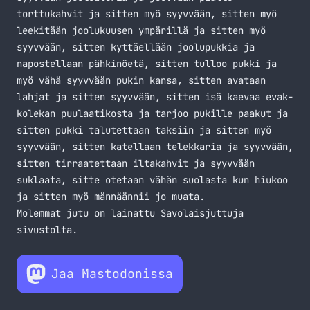
torttukahvit ja sitten myö syyvvään, sitten myö
leekitään joolukuusen ympärillä ja sitten myö
syyvvään, sitten kyttäellään joolupukkia ja
napostellaan pähkinöetä, sitten tulloo pukki ja
myö vähä syyvvään pukin kansa, sitten avataan
lahjat ja sitten syyvvään, sitten isä kaevaa evak­
kolekan puulaatikosta ja tarjoo pukille paakut ja
sitten pukki talutettaan taksiin ja sitten myö
syyvvään, sitten katellaan telekkaria ja syyvvään,
sitten tirraatettaan iltakahvit ja syyvvään
suklaata, sitte otetaan vähän suolasta kun hiukoo
ja sitten myö männäännii jo muata.
Molemmat jutu on lainattu
Savolaisjuttuja
sivustolta
.
Jaa Mastodonissa