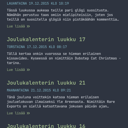
LAUANTAINA 19.12.2015 KLO 10:19
Tässä luukussa aukeaa teille pari glögi suositusta.
Nämähän perustuu taas omiin mielipiteisiin, joten jos
teillä on suositella glögiä niin pistäkäähän kommenttia
tuonne alas!
Lue lisää
Joulukalenterin luukku 17
TORSTAINA 17.12.2015 KLO 08:17
Tällä kertaa onkin vuorossa se hieman erilainen
kissavideo. Kyseessä on nimittäin Dubstep Cat Christmas -
tarina.
Lue lisää
Joulukalenterin luukku 21
MAANANTAINA 21.12.2015 KLO 09:21
Tänä jouluna voittekin katsoa hieman erilaisen
jouluelokuvan ilmaiseksi Yle Areenasta. Nimittäin Rare
Exports on siellä katsottavana jokusen päivän ajan
ilmaiseksi. Kannattaa vilaista, ite pidin tuosta
Lue lisää
elokuvasta ja tässähän on hieman erilainen joulupukki.
Joulukalenterin luukku 16