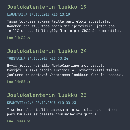
Joulukalenterin luukku 19
LAUANTAINA 19.12.2015 KLO 10:19
Tässä luukussa aukeaa teille pari glögi suositusta.
Nämähän perustuu taas omiin mielipiteisiin, joten jos
teillä on suositella glögiä niin pistäkäähän kommenttia
tuonne alas!
Lue lisää
Joulukalenterin luukku 24
TORSTAINA 24.12.2015 KLO 00:24
Hyvää joulua kaikille MarkoKaartinen.net sivuston
kävijöille sekä blogin lukijoille! Toivottavasti teidän
joulunne on mahtava! Viimeiseen luukkuun olenkin kasannut
Youtubesta kaikkein katsotuimpia videoita jouluun
Lue lisää
liittyen!
Joulukalenterin luukku 23
KESKIVIIKKONA 23.12.2015 KLO 00:23
Itse kun olen täällä savossa niin sattuipa nokan eteen
pari hauskaa savolaista jouluaiheista juttua.
Lue lisää