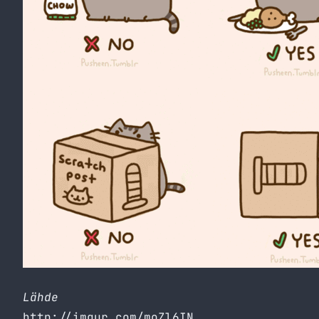
Lähde
http://imgur.com/moZl6IN