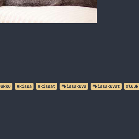
uukku
#kissa
#kissat
#kissakuva
#kissakuvat
#luuk