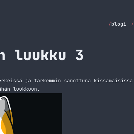
/
blogi
/
n luukku 3
erkeissä ja tarkemmin sanottuna kissamaisissa
ähän luukkuun.