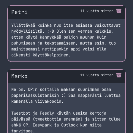
Petri
11 vuotta sitten
Yllättävää kuinka nuo itse asiassa vaikuttavat
hyödyllisiltä. :-D Olen sen verran kalkkis,
etten käytä kännykkää paljon muuhun kuin
puhumiseen ja tekstaamiseen, mutta esim. tuo
mainitsemasi nettipankin appi voisi olla
oikeasti käyttökelpoinen.
Marko
11 vuotta sitten
Ne on. OP:n softalla maksan suurimman osan
paperilaskuistanikin :) Saa näppärästi luettua
kameralla viivakoodin.
Tweetbot ja Feedly käytän useita kertoja
päivässä (tweetbottia enemmän) ja sitten tulee
ehkä OP, Easypark ja Outlook kun niitä
tarvitsee.