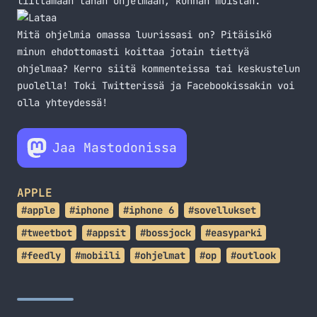
liittämään tähän ohjelmaan, kunhan muistan.
Mitä ohjelmia omassa luurissasi on? Pitäisikö
minun ehdottomasti koittaa jotain tiettyä
ohjelmaa? Kerro siitä kommenteissa tai keskustelun
puolella! Toki Twitterissä ja Facebookissakin voi
olla yhteydessä!
Jaa Mastodonissa
APPLE
#apple
#iphone
#iphone 6
#sovellukset
#tweetbot
#appsit
#bossjock
#easyparki
#feedly
#mobiili
#ohjelmat
#op
#outlook