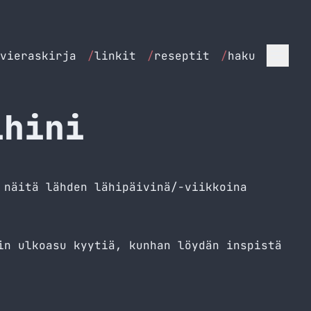
vieraskirja
/
linkit
/
reseptit
/
haku
ihini
 näitä lähden lähipäivinä/-viikkoina
in ulkoasu kyytiä, kunhan löydän inspistä