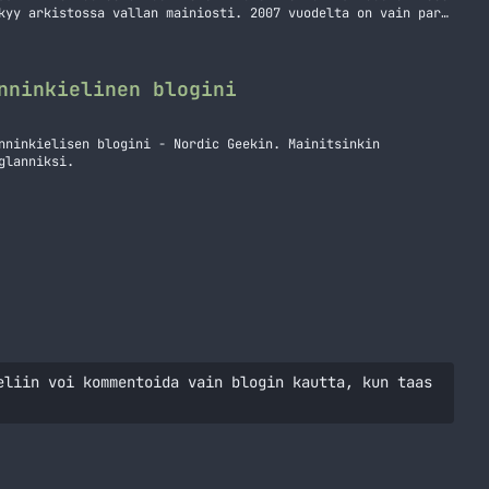
kyy arkistossa vallan mainiosti. 2007 vuodelta on vain pari
e ei ole kovin vertailukelpoinen enää. 2008 vuonna olin
ka lukemista Arkiston tutkailua
nninkielinen blogini
nninkielisen blogini - Nordic Geekin. Mainitsinkin
glanniksi.
eliin voi kommentoida vain blogin kautta, kun taas