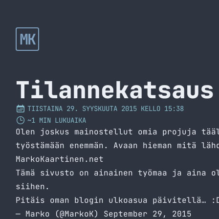
MK
Tilannekatsaus
TIISTAINA 29. SYYSKUUTA 2015 KELLO 15:38
~1 MIN LUKUAIKA
Olen joskus mainostellut omia projuja tää
työstämään enemmän. Avaan hieman mitä läh
MarkoKaartinen.net
Tämä sivusto on ainainen työmaa ja aina o
siihen.
Pitäis oman blogin ulkoasua päivitellä… :
— Marko (@MarkoK)
September 29, 2015