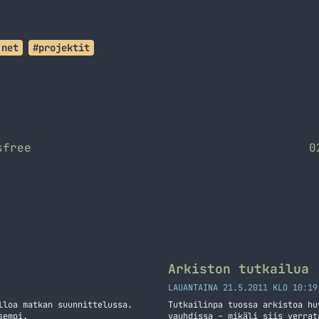
.net
#projektit
sfree
0
Arkiston tutkailua
LAUANTAINA 21.5.2011 KLO 10:19
lloa matkan suunnittelussa.
Tutkailinpa tuossa arkistoa hu
sempi.
vauhdissa – mikäli siis verrat