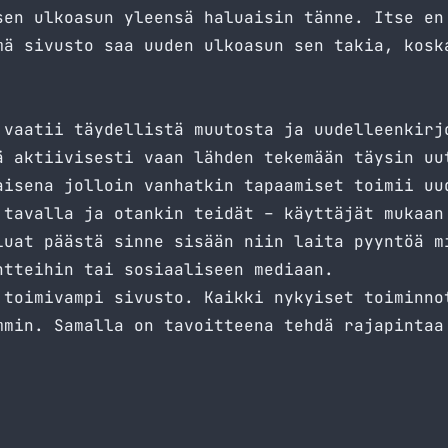
sen ulkoasun yleensä haluaisin tänne. Itse en
mä sivusto saa uuden ulkoasun sen takia, kosk
 vaatii täydellistä muutosta ja uudelleenkirj
ä aktiivisesti vaan lähden tekemään täysin uu
aisena jolloin vanhatkin tapaamiset toimii uu
 tavalla ja otankin teidät – käyttäjät mukaan
luat päästä sinne sisään niin laita pyyntöä m
tteihin tai sosiaaliseen mediaan.
 toimivampi sivusto. Kaikki nykyiset toiminno
mmin. Samalla on tavoitteena tehdä rajapintaa