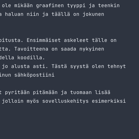
 ole mikään graafinen tyyppi ja teenkin
a haluan niin ja täällä on jokunen
oitusta. Ensimmäiset askeleet tälle on
tta. Tavoitteena on saada nykyinen
della koodilla.
 jo alusta asti. Tästä syystä olen tehnyt
inun sähköpostiini
t pyritään pitämään ja tuomaan lisää
 jolloin myös sovelluskehitys esimerkiksi