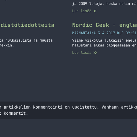
ja 2009 lukuja, koska nekin nä
postausta tuotu tänne, joten s
Lue lisää
kirjoitellut 62 postausta… Jat
hdistötiedotteita
Nordic Geek - engla
MAANANTAINA 3.4.2017 KLO 09:21
ta julkaisuista ja muusta
Viime viikolla julkaisin engla
nekkin.
halustani alkaa bloggaamaan en
Lue lisää
n artikkelien kommentointi on uudistettu. Vanhaan artikk
t kommentit.