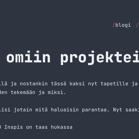
/
blogi
/
 omiin projekte
llä ja nostankin tässä kaksi nyt tapetille ja
den tekemään ja miksi.
lisi jotain mitä haluaisin parantaa. Nyt saak
D Inspis on taas hukassa