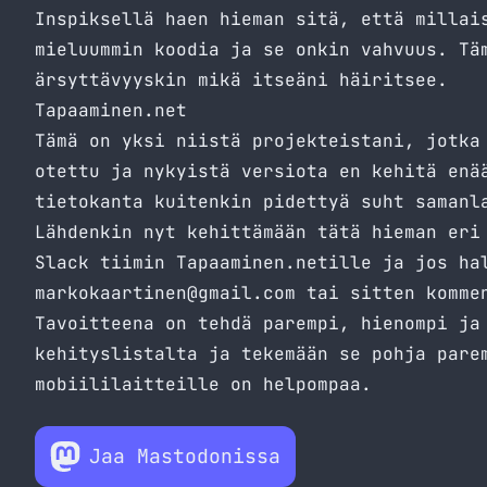
Inspiksellä haen hieman sitä, että millai
mieluummin koodia ja se onkin vahvuus. Tä
ärsyttävyyskin mikä itseäni häiritsee.
Tapaaminen.net
Tämä on yksi niistä projekteistani, jotka
otettu ja nykyistä versiota en kehitä enä
tietokanta kuitenkin pidettyä suht samanl
Lähdenkin nyt kehittämään tätä hieman eri
Slack tiimin Tapaaminen.netille ja jos ha
markokaartinen@gmail.com
tai sitten kommen
Tavoitteena on tehdä parempi, hienompi ja
kehityslistalta ja tekemään se pohja pare
mobiililaitteille on helpompaa.
Jaa Mastodonissa